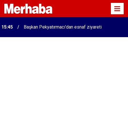
Konyalı patron 70 bin TL maaşla personel arıyor!
15:38
İşte o firma