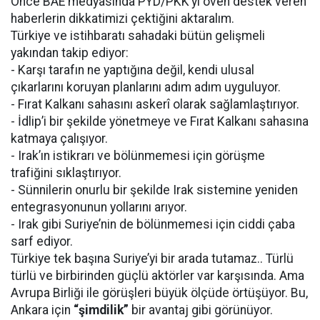
Önce BAE medyasında PYD/PKK’yı öven destek veren
haberlerin dikkatimizi çektiğini aktaralım.
Türkiye ve istihbaratı sahadaki bütün gelişmeli
yakından takip ediyor:
- Karşı tarafın ne yaptığına değil, kendi ulusal
çıkarlarını koruyan planlarını adım adım uyguluyor.
- Fırat Kalkanı sahasını askerî olarak sağlamlaştırıyor.
- İdlip’i bir şekilde yönetmeye ve Fırat Kalkanı sahasına
katmaya çalışıyor.
- Irak’ın istikrarı ve bölünmemesi için görüşme
trafiğini sıklaştırıyor.
- Sünnilerin onurlu bir şekilde Irak sistemine yeniden
entegrasyonunun yollarını arıyor.
- Irak gibi Suriye’nin de bölünmemesi için ciddi çaba
sarf ediyor.
Türkiye tek başına Suriye’yi bir arada tutamaz.. Türlü
türlü ve birbirinden güçlü aktörler var karşısında. Ama
Avrupa Birliği ile görüşleri büyük ölçüde örtüşüyor. Bu,
Ankara için
“şimdilik”
bir avantaj gibi görünüyor.