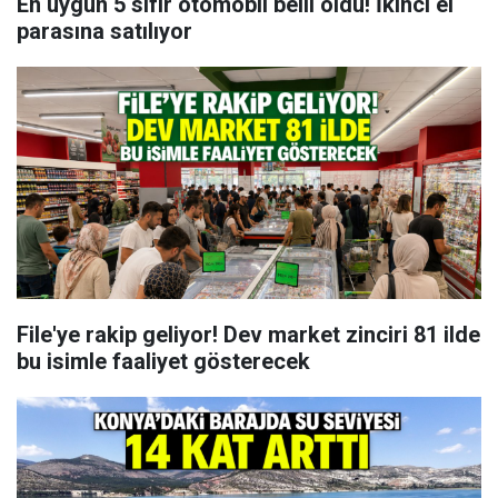
En uygun 5 sıfır otomobil belli oldu! İkinci el
parasına satılıyor
File'ye rakip geliyor! Dev market zinciri 81 ilde
bu isimle faaliyet gösterecek