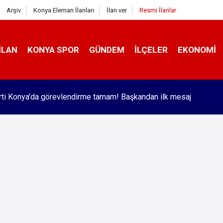
Arşiv
Konya Eleman İlanları
İlan ver
Resmi İlanlar
İLAN
KONYA SPOR
GÜNDEM
İLÇELER
EKONOMI
r'de trafik kazasında 2 kişi yaralandı