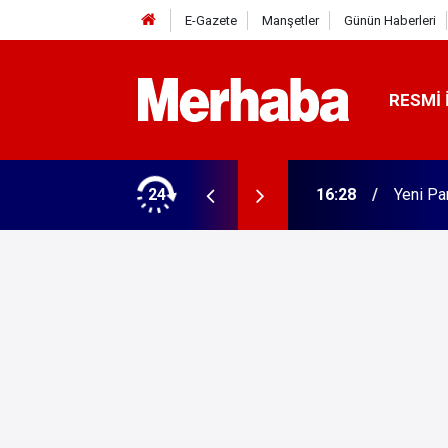
E-Gazete
Manşetler
Günün Haberleri
RESMI 
rme tamam! Başkandan ilk mesaj
24
16:02
Beyşehi