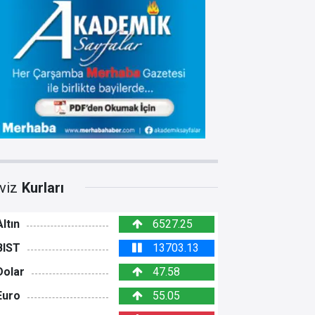
viz
Kurları
Altın
6527.25
BIST
13703.13
Dolar
47.58
Euro
55.05