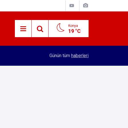
Konya
19 °C
15:59
Konya'nın öncü firması atakta! Yeni yatırıma imza
Günün tüm
haberleri