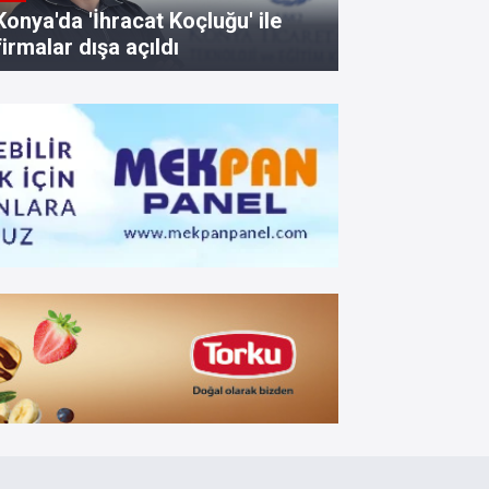
Konya'da 'İhracat Koçluğu' ile
firmalar dışa açıldı