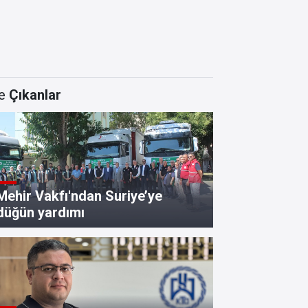
e
Çıkanlar
Mehir Vakfı'ndan Suriye’ye
düğün yardımı