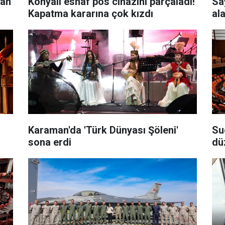
ran
Konyalı esnaf pos cihazını parçaladı!
Sa
Kapatma kararına çok kızdı
al
Karaman'da 'Türk Dünyası Şöleni'
Su
sona erdi
dü