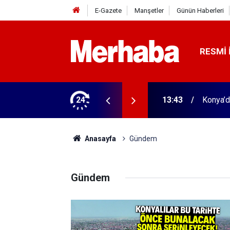
E-Gazete
Manşetler
Günün Haberleri
RESMI 
 yeni isim
24
13:36
Konya'da
Anasayfa
Gündem
Gündem