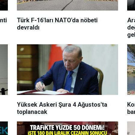
nti
Türk F-16'ları NATO'da nöbeti
Ar
devraldı
değ
ge
Yüksek Askeri Şura 4 Ağustos'ta
Ko
toplanacak
ba