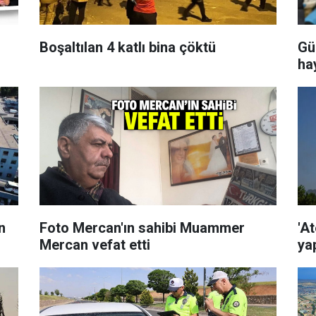
Boşaltılan 4 katlı bina çöktü
Gü
ha
n
Foto Mercan'ın sahibi Muammer
'At
Mercan vefat etti
ya