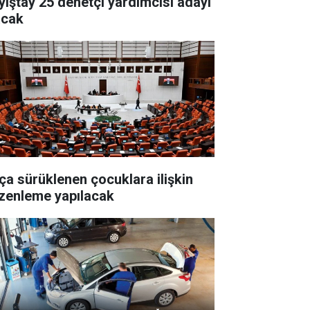
yıştay 25 denetçi yardımcısı adayı
acak
ça sürüklenen çocuklara ilişkin
zenleme yapılacak