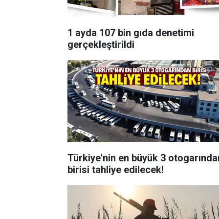
1 ayda 107 bin gıda denetimi
gerçekleştirildi
Türkiye'nin en büyük 3 otogarında
birisi tahliye edilecek!