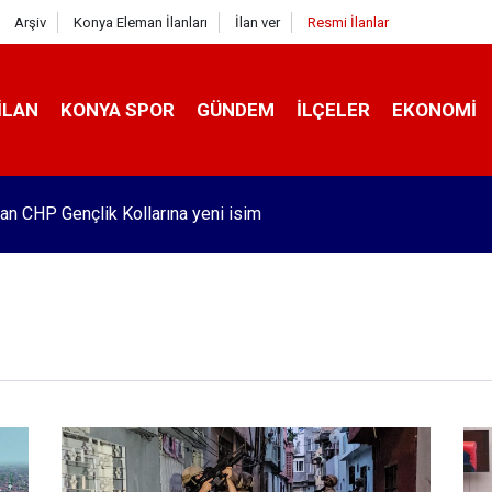
Arşiv
Konya Eleman İlanları
İlan ver
Resmi İlanlar
İLAN
KONYA SPOR
GÜNDEM
İLÇELER
EKONOMI
 kiraz üreticisi krizde! İşte zararın boyutu