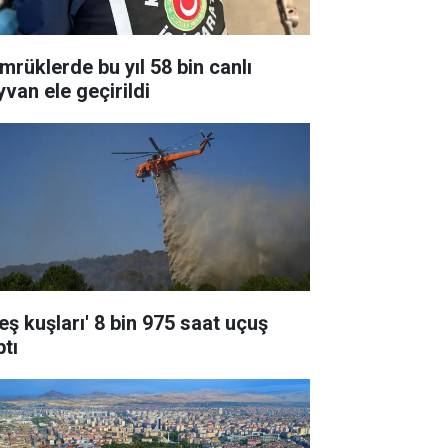
mrüklerde bu yıl 58 bin canlı
yvan ele geçirildi
eş kuşları' 8 bin 975 saat uçuş
ptı