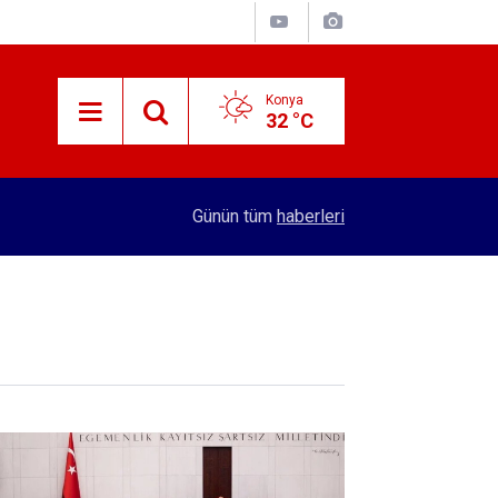
Konya
32 °C
12:14
Birlikte Kanat Çırpmak
Günün tüm
haberleri