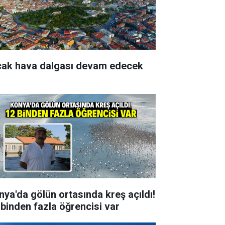
cak hava dalgası devam edecek
nya'da gölün ortasında kreş açıldı!
 binden fazla öğrencisi var