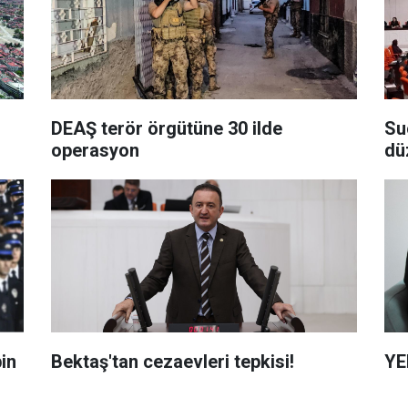
DEAŞ terör örgütüne 30 ilde
Su
operasyon
dü
in
Bektaş'tan cezaevleri tepkisi!
YE