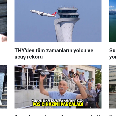
THY'den tüm zamanların yolcu ve
Su
uçuş rekoru
yö