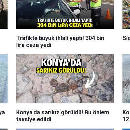
Trafikte büyük ihlali yaptı! 304 bin
Sı
lira ceza yedi
ya
Konya'da sarıkız görüldü! Bu önlem
Ko
tavsiye edildi
12