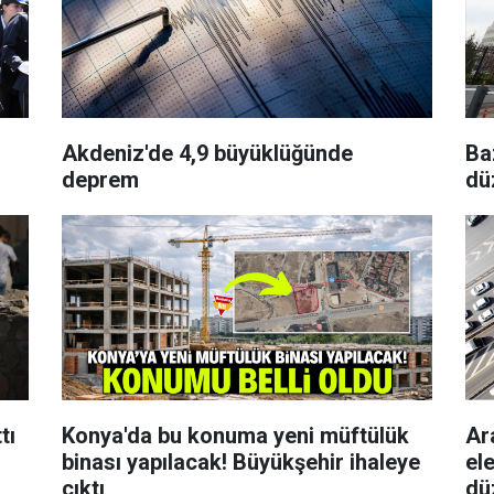
Akdeniz'de 4,9 büyüklüğünde
Baz
deprem
dü
tı
Konya'da bu konuma yeni müftülük
Ar
binası yapılacak! Büyükşehir ihaleye
el
çıktı
dü