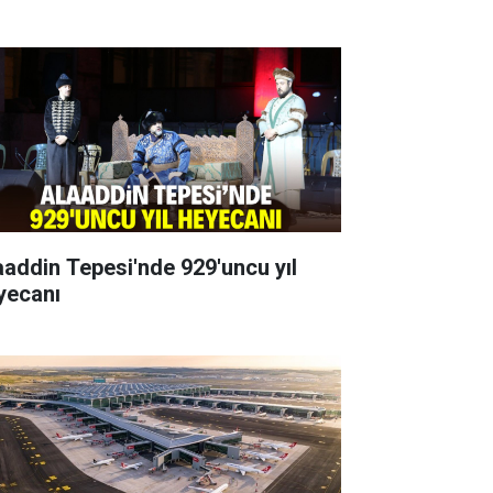
aaddin Tepesi'nde 929'uncu yıl
yecanı