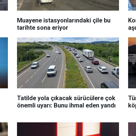
Muayene istasyonlarındaki çile bu
Ko
tarihte sona eriyor
aş
Tatilde yola çıkacak sürücülere çok
Tü
önemli uyarı: Bunu ihmal eden yandı
kö