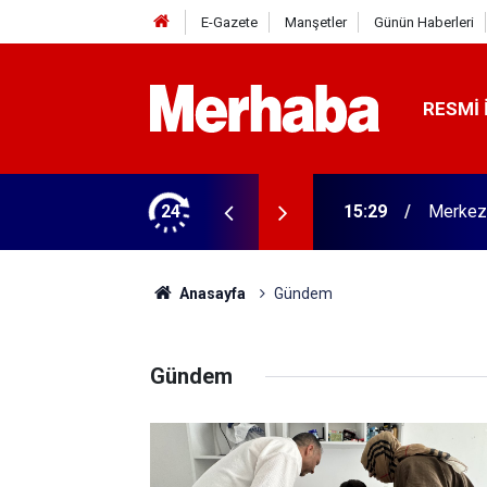
E-Gazete
Manşetler
Günün Haberleri
RESMI 
andı
24
15:21
Konya'd
Anasayfa
Gündem
Gündem