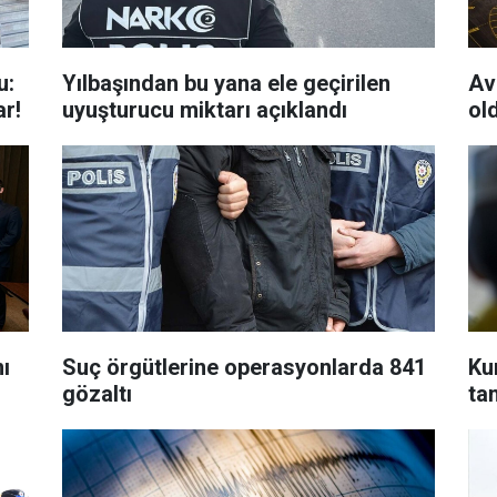
u:
Yılbaşından bu yana ele geçirilen
Av
ar!
uyuşturucu miktarı açıklandı
ol
ı
Suç örgütlerine operasyonlarda 841
Ku
gözaltı
ta