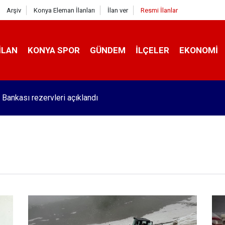
Arşiv
Konya Eleman İlanları
İlan ver
Resmi İlanlar
İLAN
KONYA SPOR
GÜNDEM
İLÇELER
EKONOMI
a bakımı yapılmayan asansörler mühürlendi