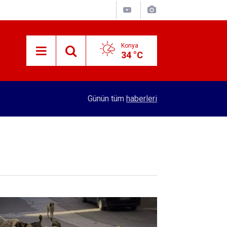
Konya
34 °C
15:13
Konya bunu da gördü! Askıda ayakkabı dönemi 
Günün tüm
haberleri