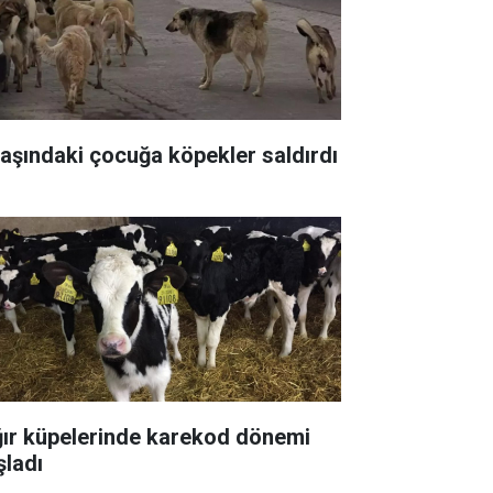
yaşındaki çocuğa köpekler saldırdı
ğır küpelerinde karekod dönemi
şladı