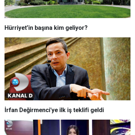
Hürriyet’in başına kim geliyor?
İrfan Değirmenci'ye ilk iş teklifi geldi