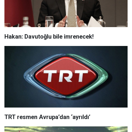
Hakan: Davutoğlu bile imrenecek!
TRT resmen Avrupa’dan ‘ayrıldı’