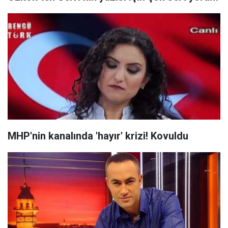
MHP'nin kanalında 'hayır' krizi! Kovuldu