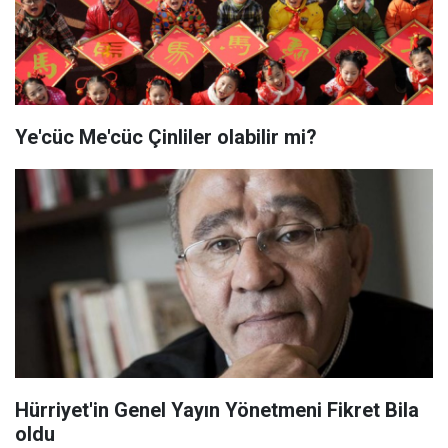
Ye'cüc Me'cüc Çinliler olabilir mi?
Hürriyet'in Genel Yayın Yönetmeni Fikret Bila
oldu