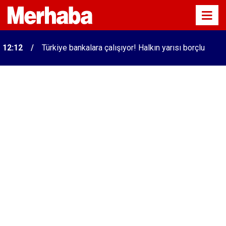
12:12
Türkiye bankalara çalışıyor! Halkın yarısı borçlu
11:44
Gümrük kapısından günlük tır çıkışı rekoru kırıldı