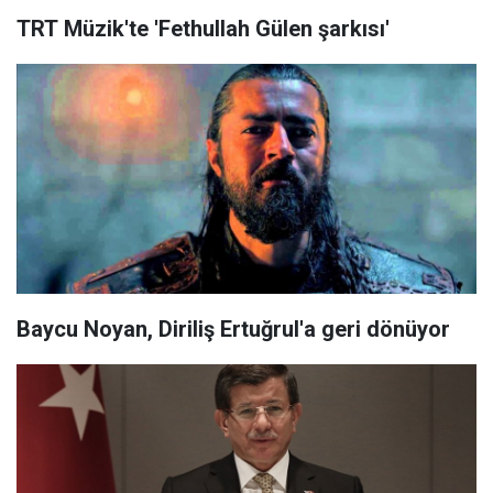
TRT Müzik'te 'Fethullah Gülen şarkısı'
Baycu Noyan, Diriliş Ertuğrul'a geri dönüyor