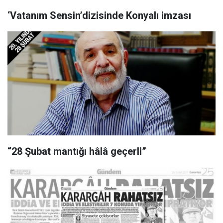
‘Vatanım Sensin’dizisinde Konyalı imzası
“28 Şubat mantığı hâlâ geçerli”