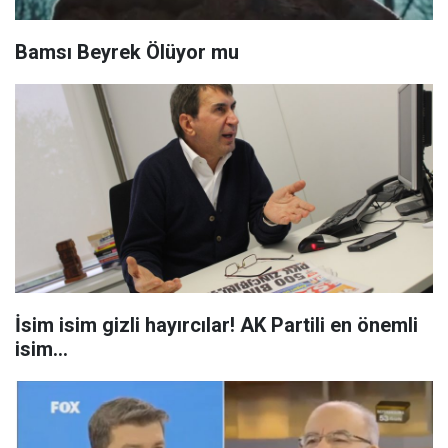
Bamsı Beyrek Ölüyor mu
İsim isim gizli hayırcılar! AK Partili en önemli
isim...