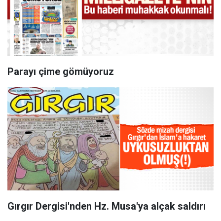
Parayı çime gömüyoruz
Gırgır Dergisi'nden Hz. Musa'ya alçak saldırı