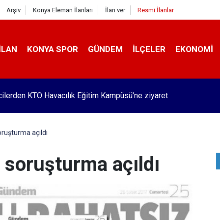
Arşiv
Konya Eleman İlanları
İlan ver
Resmi İlanlar
İLAN
KONYA SPOR
GÜNDEM
İLÇELER
EKONOMI
Pekyatırmacı’dan esnaf ziyareti
ruşturma açıldı
 soruşturma açıldı