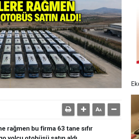
Ek
ine rağmen bu firma 63 tane sıfır
 yolcu otobüsü satın aldı.