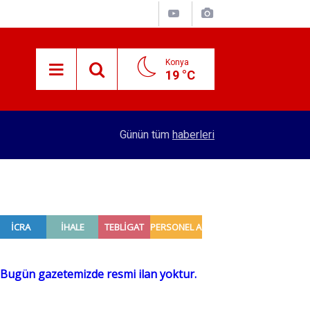
Konya
19 °C
15:38
Konyalı patron 70 bin TL maaşla personel arıyor!
Günün tüm
haberleri