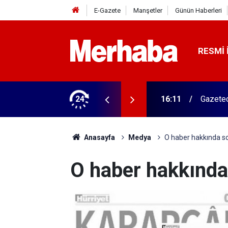
E-Gazete
Manşetler
Günün Haberleri
RESMI 
ğitim Kampüsü'ne ziyaret
24
15:45
Başkan 
Anasayfa
Medya
O haber hakkında so
O haber hakkında