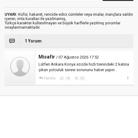
UYARI:
Küfür, hakaret, rencide edici cümleler veya imalar, inançlara saldırı
içeren, imla kuralları ile yazılmamış,
Türkçe karakter kullanılmayan ve büyük harflerle yazılmış yorumlar
onaylanmamaktadır.
1 Yorum
Misafir
/ 07 Ağustos 2026 17:52
Lütfen Ankara Konya sözde hızlı trenindeki 2 katına
çıkan yolculuk süresi sorununu haber yapın.
Yanıtla
(4)
(0)