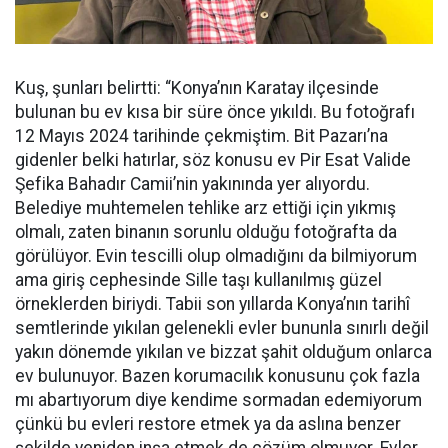
Kuş, şunları belirtti: “Konya’nın Karatay ilçesinde
bulunan bu ev kısa bir süre önce yıkıldı. Bu fotoğrafı
12 Mayıs 2024 tarihinde çekmiştim. Bit Pazarı’na
gidenler belki hatırlar, söz konusu ev Pir Esat Valide
Şefika Bahadır Camii’nin yakınında yer alıyordu.
Belediye muhtemelen tehlike arz ettiği için yıkmış
olmalı, zaten binanın sorunlu olduğu fotoğrafta da
görülüyor. Evin tescilli olup olmadığını da bilmiyorum
ama giriş cephesinde Sille taşı kullanılmış güzel
örneklerden biriydi. Tabii son yıllarda Konya’nın tarihî
semtlerinde yıkılan gelenekli evler bununla sınırlı değil
yakın dönemde yıkılan ve bizzat şahit olduğum onlarca
ev bulunuyor. Bazen korumacılık konusunu çok fazla
mı abartıyorum diye kendime sormadan edemiyorum
çünkü bu evleri restore etmek ya da aslına benzer
şekilde yeniden inşa etmek de çözüm olmuyor. Evler