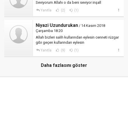
Seviyorum Allahı o da beni seviyor inşall
Yanıtla
(2)
(1)
Niyazi Uzundurukan
/ 14 Kasım 2018
Çarşamba 18:20
Allah bizleri salih kullarından eylesin cenneti rüzgar
gibi geçen kullarından eylesin
Yanıtla
(9)
(1)
Daha fazlasını göster