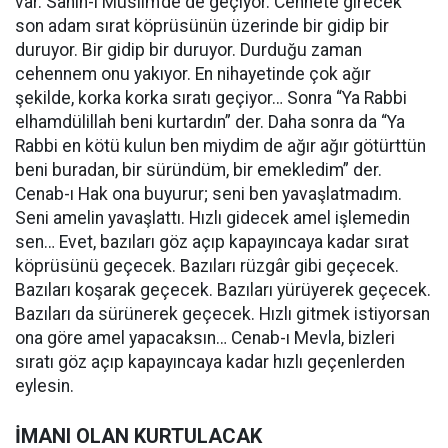
var. Sahih-i Müslim’de de geçiyor. Cennete girecek
son adam sırat köprüsünün üzerinde bir gidip bir
duruyor. Bir gidip bir duruyor. Durduğu zaman
cehennem onu yakıyor. En nihayetinde çok ağır
şekilde, korka korka sıratı geçiyor… Sonra “Ya Rabbi
elhamdülillah beni kurtardın” der. Daha sonra da “Ya
Rabbi en kötü kulun ben miydim de ağır ağır götürttün
beni buradan, bir süründüm, bir emekledim” der.
Cenab-ı Hak ona buyurur; seni ben yavaşlatmadım.
Seni amelin yavaşlattı. Hızlı gidecek amel işlemedin
sen… Evet, bazıları göz açıp kapayıncaya kadar sırat
köprüsünü geçecek. Bazıları rüzgâr gibi geçecek.
Bazıları koşarak geçecek. Bazıları yürüyerek geçecek.
Bazıları da sürünerek geçecek. Hızlı gitmek istiyorsan
ona göre amel yapacaksın… Cenab-ı Mevla, bizleri
sıratı göz açıp kapayıncaya kadar hızlı geçenlerden
eylesin.
İMANI OLAN KURTULACAK