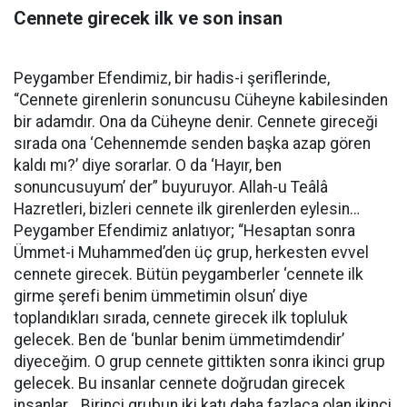
Cennete girecek ilk ve son insan
Peygamber Efendimiz, bir hadis-i şeriflerinde,
“Cennete girenlerin sonuncusu Cüheyne kabilesinden
bir adamdır. Ona da Cüheyne denir. Cennete gireceği
sırada ona ‘Cehennemde senden başka azap gören
kaldı mı?’ diye sorarlar. O da ‘Hayır, ben
sonuncusuyum’ der” buyuruyor. Allah-u Teâlâ
Hazretleri, bizleri cennete ilk girenlerden eylesin…
Peygamber Efendimiz anlatıyor; “Hesaptan sonra
Ümmet-i Muhammed’den üç grup, herkesten evvel
cennete girecek. Bütün peygamberler ‘cennete ilk
girme şerefi benim ümmetimin olsun’ diye
toplandıkları sırada, cennete girecek ilk topluluk
gelecek. Ben de ‘bunlar benim ümmetimdendir’
diyeceğim. O grup cennete gittikten sonra ikinci grup
gelecek. Bu insanlar cennete doğrudan girecek
insanlar… Birinci grubun iki katı daha fazlaca olan ikinci