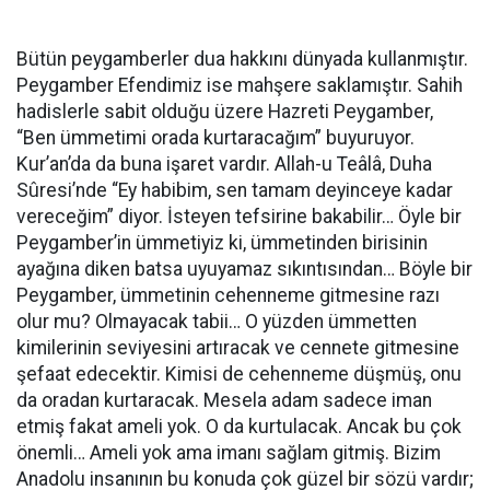
Bütün peygamberler dua hakkını dünyada kullanmıştır.
Peygamber Efendimiz ise mahşere saklamıştır. Sahih
hadislerle sabit olduğu üzere Hazreti Peygamber,
“Ben ümmetimi orada kurtaracağım” buyuruyor.
Kur’an’da da buna işaret vardır. Allah-u Teâlâ, Duha
Sûresi’nde “Ey habibim, sen tamam deyinceye kadar
vereceğim” diyor. İsteyen tefsirine bakabilir… Öyle bir
Peygamber’in ümmetiyiz ki, ümmetinden birisinin
ayağına diken batsa uyuyamaz sıkıntısından… Böyle bir
Peygamber, ümmetinin cehenneme gitmesine razı
olur mu? Olmayacak tabii… O yüzden ümmetten
kimilerinin seviyesini artıracak ve cennete gitmesine
şefaat edecektir. Kimisi de cehenneme düşmüş, onu
da oradan kurtaracak. Mesela adam sadece iman
etmiş fakat ameli yok. O da kurtulacak. Ancak bu çok
önemli… Ameli yok ama imanı sağlam gitmiş. Bizim
Anadolu insanının bu konuda çok güzel bir sözü vardır;