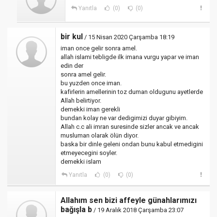
Yanıtla
(0)
(0)
bir kul
/ 15 Nisan 2020 Çarşamba 18:19
iman once gelir sonra amel.
allah islami tebligde ilk imana vurgu yapar ve iman
edin der
sonra amel gelir.
bu yuzden once iman.
kafirlerin amellerinin toz duman oldugunu ayetlerde
Allah belirtiyor.
demekki iman gerekli
bundan kolay ne var dedigimizi duyar gibiyim.
Allah c.c ali imran suresinde sizler ancak ve ancak
musluman olarak ölün diyor.
baska bir dinle geleni ondan bunu kabul etmedigini
etmeyecegini soyler.
demekki islam
Yanıtla
(0)
(0)
Allahım sen bizi affeyle günahlarımızı
bağışla b
/ 19 Aralık 2018 Çarşamba 23:07