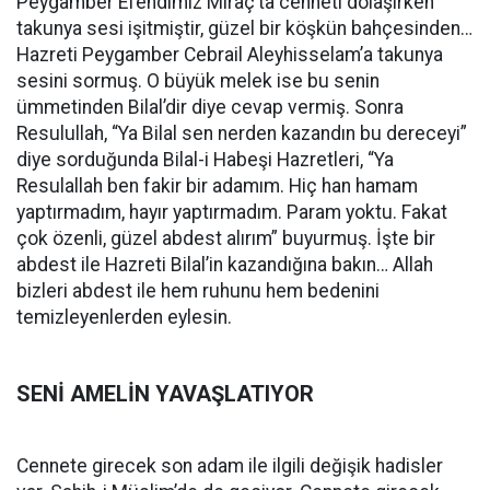
Peygamber Efendimiz Miraç’ta cenneti dolaşırken
takunya sesi işitmiştir, güzel bir köşkün bahçesinden…
Hazreti Peygamber Cebrail Aleyhisselam’a takunya
sesini sormuş. O büyük melek ise bu senin
ümmetinden Bilal’dir diye cevap vermiş. Sonra
Resulullah, “Ya Bilal sen nerden kazandın bu dereceyi”
diye sorduğunda Bilal-i Habeşi Hazretleri, “Ya
Resulallah ben fakir bir adamım. Hiç han hamam
yaptırmadım, hayır yaptırmadım. Param yoktu. Fakat
çok özenli, güzel abdest alırım” buyurmuş. İşte bir
abdest ile Hazreti Bilal’in kazandığına bakın… Allah
bizleri abdest ile hem ruhunu hem bedenini
temizleyenlerden eylesin.
SENİ AMELİN YAVAŞLATIYOR
Cennete girecek son adam ile ilgili değişik hadisler