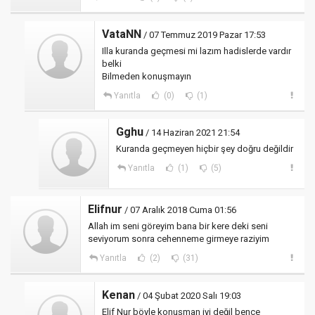
VataNN
/ 07 Temmuz 2019 Pazar 17:53
Illa kuranda geçmesi mi lazım hadislerde vardır
belki
Bilmeden konuşmayın
Yanıtla
(0)
(1)
Gghu
/ 14 Haziran 2021 21:54
Kuranda geçmeyen hiçbir şey doğru değildir
Yanıtla
(1)
(5)
Elifnur
/ 07 Aralık 2018 Cuma 01:56
Allah im seni göreyim bana bir kere deki seni
seviyorum sonra cehenneme girmeye raziyim
Yanıtla
(2)
(31)
Kenan
/ 04 Şubat 2020 Salı 19:03
Elif Nur böyle konuşman iyi değil bence