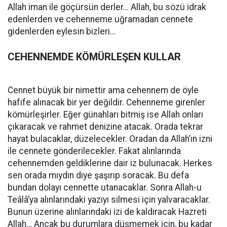
Allah iman ile göçürsün derler… Allah, bu sözü idrak
edenlerden ve cehenneme uğramadan cennete
gidenlerden eylesin bizleri…
CEHENNEMDE KÖMÜRLEŞEN KULLAR
Cennet büyük bir nimettir ama cehennem de öyle
hafife alınacak bir yer değildir. Cehenneme girenler
kömürleşirler. Eğer günahları bitmiş ise Allah onları
çıkaracak ve rahmet denizine atacak. Orada tekrar
hayat bulacaklar, düzelecekler. Oradan da Allah’ın izni
ile cennete gönderilecekler. Fakat alınlarında
cehennemden geldiklerine dair iz bulunacak. Herkes
sen orada mıydın diye şaşırıp soracak. Bu defa
bundan dolayı cennette utanacaklar. Sonra Allah-u
Teâlâ’ya alınlarındaki yazıyı silmesi için yalvaracaklar.
Bunun üzerine alınlarındaki izi de kaldıracak Hazreti
Allah… Ancak bu durumlara düşmemek için, bu kadar