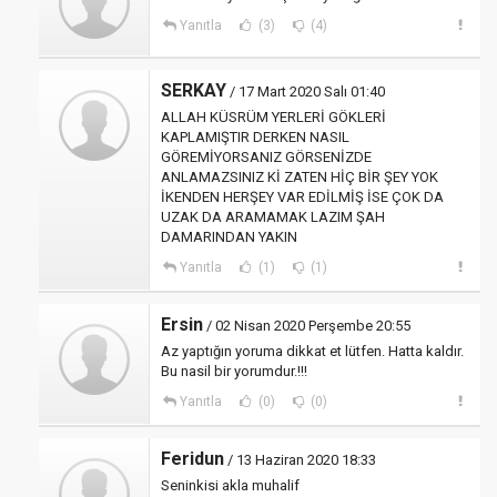
Yanıtla
(3)
(4)
SERKAY
/ 17 Mart 2020 Salı 01:40
ALLAH KÜSRÜM YERLERİ GÖKLERİ
KAPLAMIŞTIR DERKEN NASIL
GÖREMİYORSANIZ GÖRSENİZDE
ANLAMAZSINIZ Kİ ZATEN HİÇ BİR ŞEY YOK
İKENDEN HERŞEY VAR EDİLMİŞ İSE ÇOK DA
UZAK DA ARAMAMAK LAZIM ŞAH
DAMARINDAN YAKIN
Yanıtla
(1)
(1)
Ersin
/ 02 Nisan 2020 Perşembe 20:55
Az yaptığın yoruma dikkat et lütfen. Hatta kaldır.
Bu nasil bir yorumdur.!!!
Yanıtla
(0)
(0)
Feridun
/ 13 Haziran 2020 18:33
Seninkisi akla muhalif