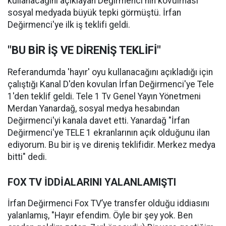
kullanacağını açıklayan Değirmenci'nin kovulması
sosyal medyada büyük tepki görmüştü. İrfan
Değirmenci'ye ilk iş teklifi geldi.
"BU BİR İŞ VE DİRENİŞ TEKLİFİ"
Referandumda 'hayır' oyu kullanacağını açıkladığı için
çalıştığı Kanal D'den kovulan İrfan Değirmenci'ye Tele
1'den teklif geldi. Tele 1 Tv Genel Yayın Yönetmeni
Merdan Yanardağ, sosyal medya hesabından
Değirmenci'yi kanala davet etti. Yanardağ "İrfan
Değirmenci'ye TELE 1 ekranlarının açık olduğunu ilan
ediyorum. Bu bir iş ve direniş teklifidir. Merkez medya
bitti" dedi.
FOX TV İDDİALARINI YALANLAMIŞTI
İrfan Değirmenci Fox TV’ye transfer olduğu iddiasını
yalanlamış, "Hayır efendim. Öyle bir şey yok. Ben