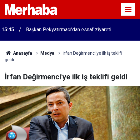
15:45
Başkan Pekyatırmacı’dan esnaf ziyareti
Anasayfa
Medya
İrfan Değirmenci'ye ilk iş teklifi
geldi
İrfan Değirmenci'ye ilk iş teklifi geldi