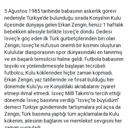
5 Ağustos 1985 tarihinde babasının askerlik görevi
nedeniyle Türkiye’de bulunduğu sırada Konya’nın Kulu
ilçesinde dünyaya gelen Erkan Zengin, henüz 1 haftalık
bebekken ailesiyle birlikte İsveç’e döndü. Dedesi
İsveç’e göç eden ilk Türk gurbetçilerinden biri olan
Zengin, İsveç’te nüfusun önemli bir kısmını oluşturan
Kululular diasporasının spor dünyasındaki en tanınmış
ve en başarılı temsilcisi haline geldi. Futbola babasının
teşviki ve yönlendirmesiyle başlayan tecrübeli
futbolcu, Kulu köklerinden hiçbir zaman kopmadı.
Erkan Zengin, yaz tatillerinde ve fırsat bulduğu her
dönemde Kulu’yu ve Konya’daki akrabalarını ziyaret
etmeyi ihmal etmedi. İsveç Millî Takımı’nı tercih ettiği
dönemde İsveç basınına verdiği "İsveç’te büyüdüm"
demeci Türkiye gündeminde tartışmalara yol açsa da
Zengin, Türk basınına yaptığı tüm açıklamalarda Kulu
kökenini, ailesinin bağlarını ve memleket sevgisini her
zaman vurguladı.