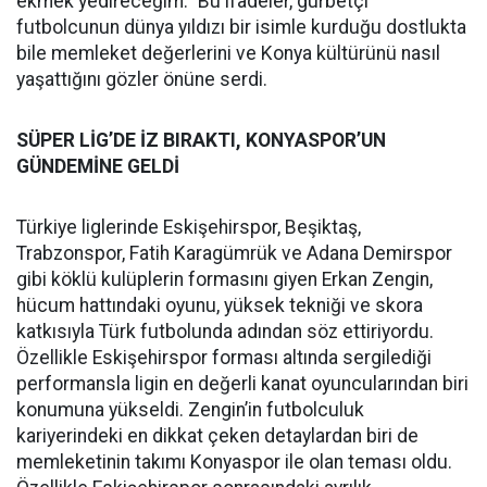
ekmek yedireceğim." Bu ifadeler, gurbetçi
futbolcunun dünya yıldızı bir isimle kurduğu dostlukta
bile memleket değerlerini ve Konya kültürünü nasıl
yaşattığını gözler önüne serdi.
SÜPER LİG’DE İZ BIRAKTI, KONYASPOR’UN
GÜNDEMİNE GELDİ
Türkiye liglerinde Eskişehirspor, Beşiktaş,
Trabzonspor, Fatih Karagümrük ve Adana Demirspor
gibi köklü kulüplerin formasını giyen Erkan Zengin,
hücum hattındaki oyunu, yüksek tekniği ve skora
katkısıyla Türk futbolunda adından söz ettiriyordu.
Özellikle Eskişehirspor forması altında sergilediği
performansla ligin en değerli kanat oyuncularından biri
konumuna yükseldi. Zengin’in futbolculuk
kariyerindeki en dikkat çeken detaylardan biri de
memleketinin takımı Konyaspor ile olan teması oldu.