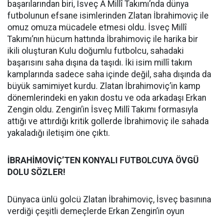
başarılarından biri, İsveç A Millî Takımı’nda dünya
futbolunun efsane isimlerinden Zlatan İbrahimoviç ile
omuz omuza mücadele etmesi oldu. İsveç Millî
Takımı’nın hücum hattında İbrahimoviç ile harika bir
ikili oluşturan Kulu doğumlu futbolcu, sahadaki
başarısını saha dışına da taşıdı. İki isim millî takım
kamplarında sadece saha içinde değil, saha dışında da
büyük samimiyet kurdu. Zlatan İbrahimoviç’in kamp
dönemlerindeki en yakın dostu ve oda arkadaşı Erkan
Zengin oldu. Zengin’in İsveç Millî Takımı formasıyla
attığı ve attırdığı kritik gollerde İbrahimoviç ile sahada
yakaladığı iletişim öne çıktı.
İBRAHİMOVİÇ’TEN KONYALI FUTBOLCUYA ÖVGÜ
DOLU SÖZLER!
Dünyaca ünlü golcü Zlatan İbrahimoviç, İsveç basınına
verdiği çeşitli demeçlerde Erkan Zengin’in oyun