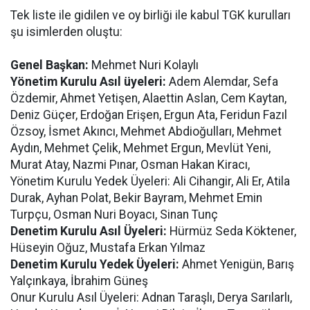
Tek liste ile gidilen ve oy birliği ile kabul TGK kurulları
şu isimlerden oluştu:
Genel Başkan:
Mehmet Nuri Kolaylı
Yönetim Kurulu Asıl üyeleri:
Adem Alemdar, Sefa
Özdemir, Ahmet Yetişen, Alaettin Aslan, Cem Kaytan,
Deniz Güçer, Erdoğan Erişen, Ergun Ata, Feridun Fazıl
Özsoy, İsmet Akıncı, Mehmet Abdioğulları, Mehmet
Aydın, Mehmet Çelik, Mehmet Ergun, Mevlüt Yeni,
Murat Atay, Nazmi Pınar, Osman Hakan Kiracı,
Yönetim Kurulu Yedek Üyeleri: Ali Cihangir, Ali Er, Atila
Durak, Ayhan Polat, Bekir Bayram, Mehmet Emin
Turpçu, Osman Nuri Boyacı, Sinan Tunç
Denetim Kurulu Asıl Üyeleri:
Hürmüz Seda Köktener,
Hüseyin Oğuz, Mustafa Erkan Yılmaz
Denetim Kurulu Yedek Üyeleri:
Ahmet Yenigün, Barış
Yalçınkaya, İbrahim Güneş
Onur Kurulu Asıl Üyeleri: Adnan Taraşlı, Derya Sarılarlı,