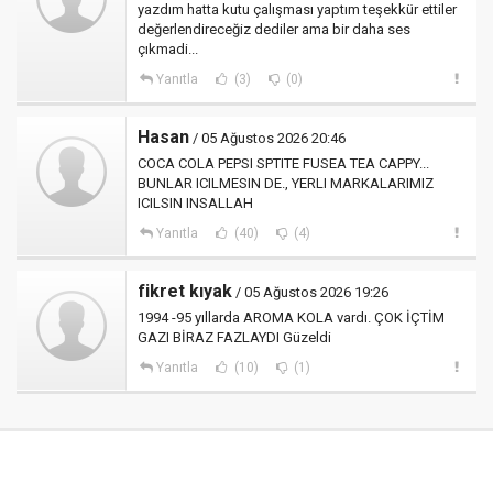
yazdım hatta kutu çalışması yaptım teşekkür ettiler
değerlendireceğiz dediler ama bir daha ses
çıkmadi...
Yanıtla
(3)
(0)
Hasan
/ 05 Ağustos 2026 20:46
COCA COLA PEPSI SPTITE FUSEA TEA CAPPY...
BUNLAR ICILMESIN DE., YERLI MARKALARIMIZ
ICILSIN INSALLAH
Yanıtla
(40)
(4)
fikret kıyak
/ 05 Ağustos 2026 19:26
1994 -95 yıllarda AROMA KOLA vardı. ÇOK İÇTİM
GAZI BİRAZ FAZLAYDI Güzeldi
Yanıtla
(10)
(1)