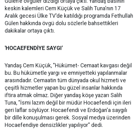
Gülen'e övgüler dizdiği ortaya çıktı. Yandaş basının
keskin kalemleri Cem Küçük ve Salih Tuna'nın 17
Aralık gecesi Ülke TV'de katıldığı programda Fethullah
Gülen hakkında övgü dolu sözlerle bahsettikleri
dakikalar ortaya çıktı.
'HOCAEFENDİYE SAYGI'
Yandaş Cem Küçük, "Hükümet- Cemaat kavgası değil
bu. Bu hükümetle yargı ve emniyetteki yapılanmalar
arasındadır. Cemaatin tüm dünyada okul hizmeti ve
çeşitli hizmetler yapan bu güzel insanlar hakkında
iftira atmak olmaz. Diğer yandaş köşe yazarı Salih
Tuna, "İsmi lazım değil bir müdür Hocaefendi için ileri
geri laflar söylüyor. Hocaefendi ve Erdoğan'a saygılı
bir dille konuşulması gerek. Sosyal medya üzerinden
Hocaefendiye densizlikler yapılıyor" dedi.