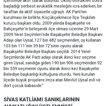
içerisinde aktif olarak bulundu. Okulu bitirdikten sonra
başladığı serbest avukatlık mesleğini icra ederken, bir
taraftan da aktif siyasetle uğraştı. AK Parti’nin
kurulması ile birlikte, Küçükçekmece İlçe Teşkilatı
kurucu başkanı oldu. 2009 yılında Başakşehir ve
Bahçeşehir'in birleşerek ilçe olması üzerine 29 Mart
2009 Yerel Seçimleri'nde Başakşehir Belediye Başkanı
Adayı olan Uysal, 127 bin 482 seçmenden, oy kullanan
103 bin 111'inin 39 bin 72'sinin oyunu alarak
Başakşehir Belediye Başkanı seçildi. 2014 Yerel
Seçimlerde AK Parti adayı olarak ikinci kez seçime
giren Uysal, sandığa giden 190 bin 906 seçmenden 92
bin 559 seçmenin oyunu alarak ikinci kez Başakşehir
Belediye başkanlığı koltuğuna oturdu. Yeni kurulan
ilçede büyük projelere imza atan Mevlüt Uysal evli ve
dört çocuk babasıdır.”
SİVAS KATLİAMI SANIKLARININ