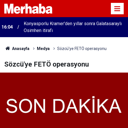
Konyasporlu Kramer'den yıllar sonra Galatasaraylı
16:04
Osimhen itirafı
Anasayfa
Medya
Sözcü'ye FETÖ operasyonu
Sözcü'ye FETÖ operasyonu