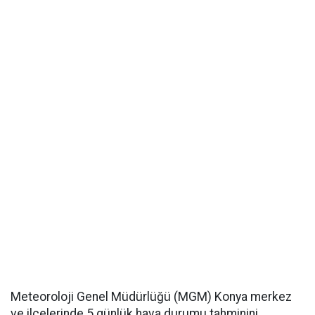
Meteoroloji Genel Müdürlüğü (MGM) Konya merkez
ve ilçelerinde 5 günlük hava durumu tahminini