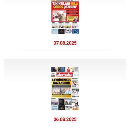
07.08.2025
06.08.2025