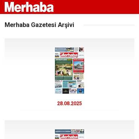
Merhaba Gazetesi Arşivi
28.08.2025