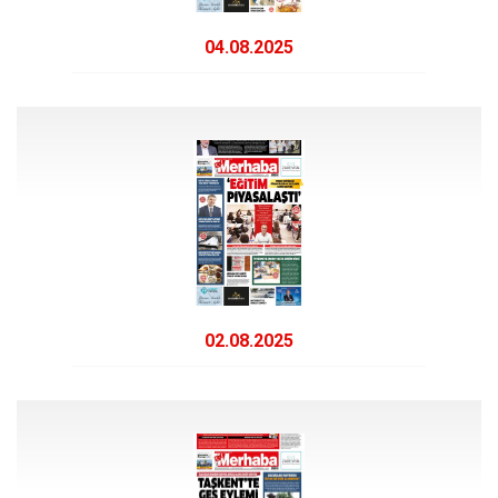
04.08.2025
02.08.2025