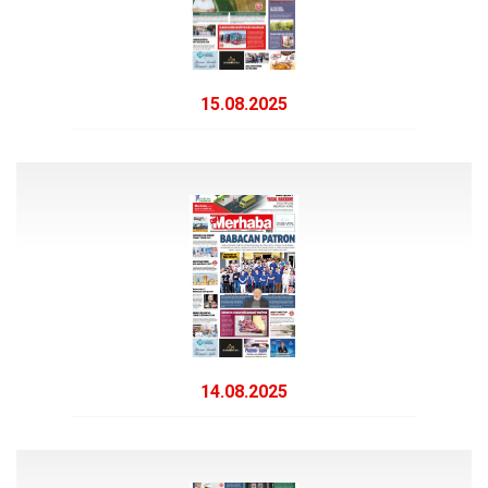
15.08.2025
14.08.2025