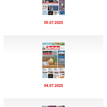
05.07.2025
04.07.2025