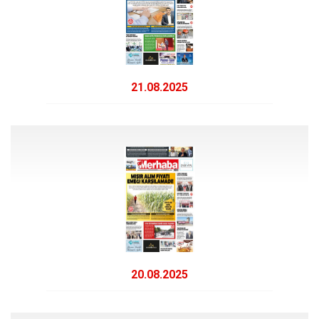
21.08.2025
20.08.2025