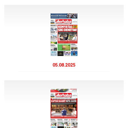
05.08.2025