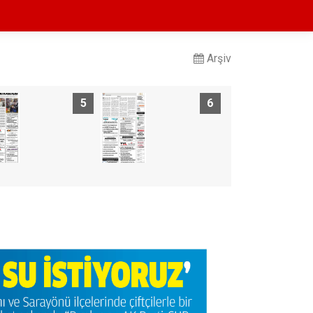
Arşiv
5
6