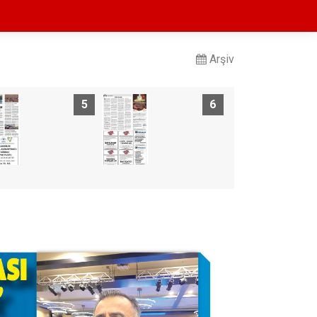
Arşiv
5
6