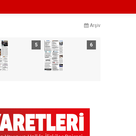
Arşiv
5
6