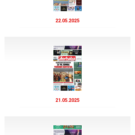
22.05.2025
21.05.2025