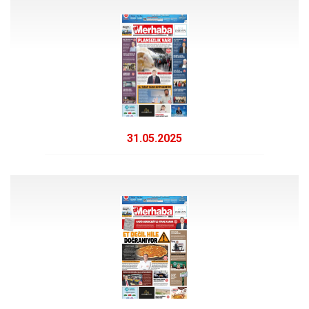
31.05.2025