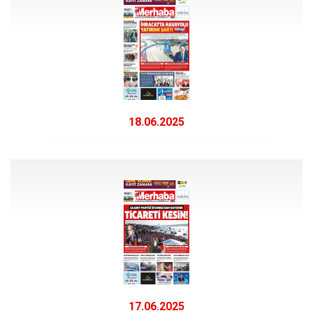
18.06.2025
17.06.2025