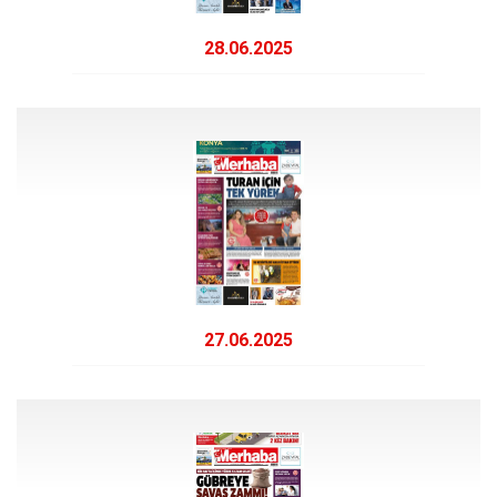
28.06.2025
27.06.2025