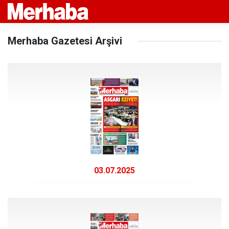
Merhaba Gazetesi Arşivi
03.07.2025