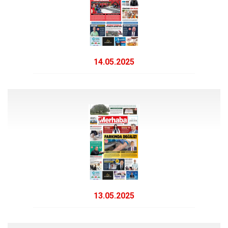
14.05.2025
13.05.2025