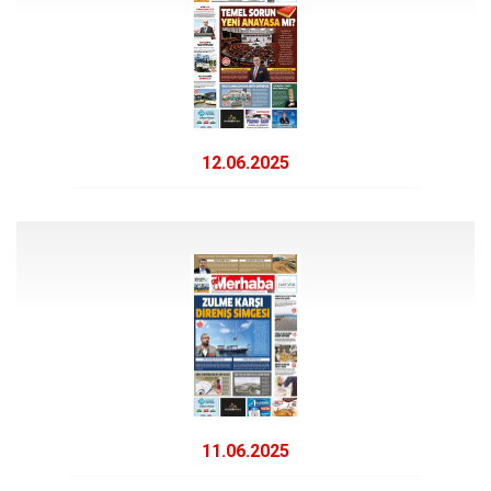
12.06.2025
11.06.2025