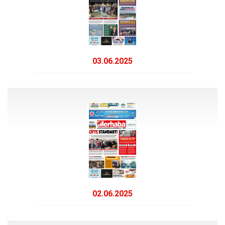
03.06.2025
02.06.2025