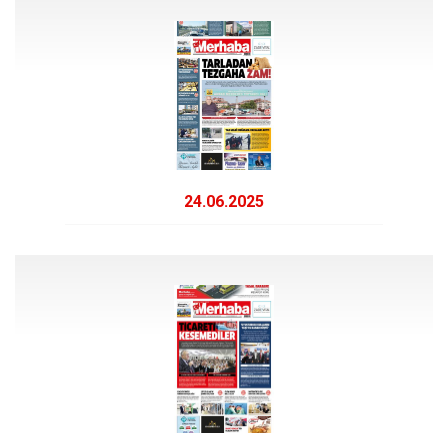
24.06.2025