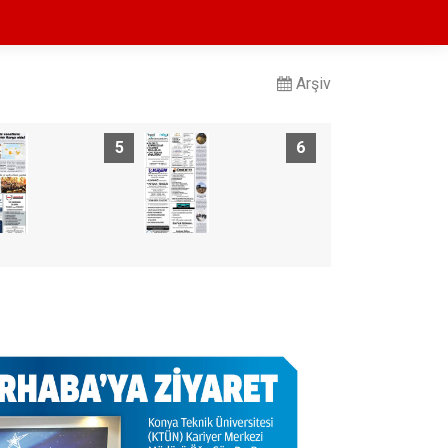
Arşiv
5
6