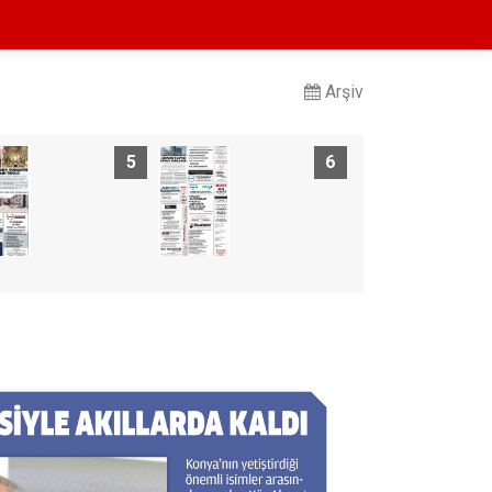
Arşiv
5
6