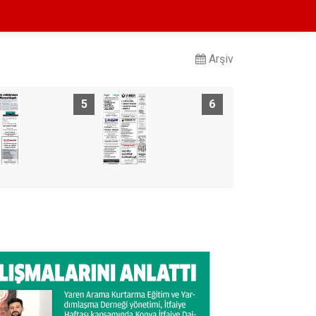
Arşiv
5
6