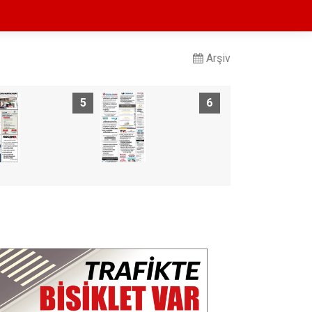
Arşiv
5
6