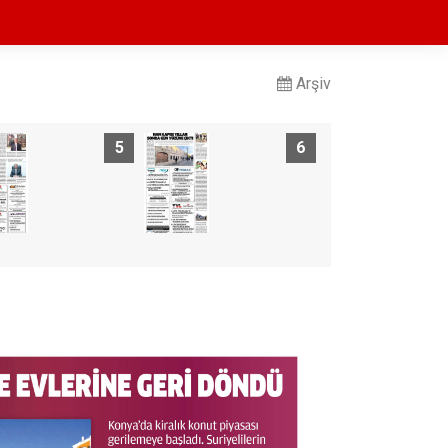
Arşiv
5
6