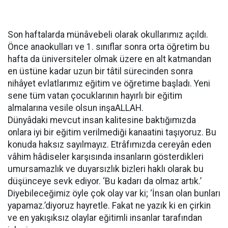
Son haftalarda münâvebeli olarak okullarımız açıldı.
Önce anaokulları ve 1. sınıflar sonra orta öğretim bu
hafta da üniversiteler olmak üzere en alt katmandan
en üstüne kadar uzun bir tâtil sürecinden sonra
nihâyet evlatlarımız eğitim ve öğretime başladı. Yeni
sene tüm vatan çocuklarının hayırlı bir eğitim
almalarına vesile olsun inşaALLAH.
Dünyâdaki mevcut insan kalitesine baktığımızda
onlara iyi bir eğitim verilmediği kanaatini taşıyoruz. Bu
konuda haksız sayılmayız. Etrâfımızda cereyân eden
vâhim hâdiseler karşısında insanların gösterdikleri
umursamazlık ve duyarsızlık bizleri haklı olarak bu
düşünceye sevk ediyor. ‘Bu kadarı da olmaz artık.’
Diyebileceğimiz öyle çok olay var ki; ‘İnsan olan bunları
yapamaz.’diyoruz hayretle. Fakat ne yazık ki en çirkin
ve en yakışıksız olaylar eğitimli insanlar tarafından