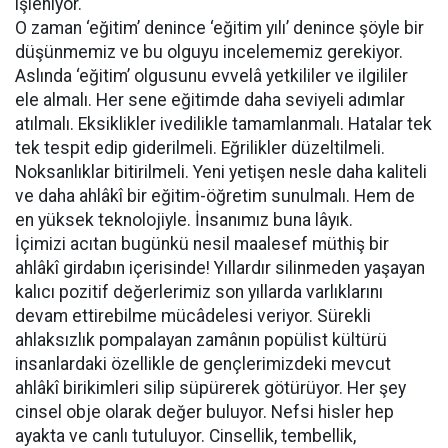
işleniyor.
O zaman ‘eğitim’ denince ‘eğitim yılı’ denince şöyle bir
düşünmemiz ve bu olguyu incelememiz gerekiyor.
Aslında ‘eğitim’ olgusunu evvelâ yetkililer ve ilgililer
ele almalı. Her sene eğitimde daha seviyeli adımlar
atılmalı. Eksiklikler ivedilikle tamamlanmalı. Hatalar tek
tek tespit edip giderilmeli. Eğrilikler düzeltilmeli.
Noksanlıklar bitirilmeli. Yeni yetişen nesle daha kaliteli
ve daha ahlâkî bir eğitim-öğretim sunulmalı. Hem de
en yüksek teknolojiyle. İnsanımız buna lâyık.
İçimizi acıtan bugünkü nesil maalesef müthiş bir
ahlâkî girdabın içerisinde! Yıllardır silinmeden yaşayan
kalıcı pozitif değerlerimiz son yıllarda varlıklarını
devam ettirebilme mücâdelesi veriyor. Sürekli
ahlaksızlık pompalayan zamânın popülist kültürü
insanlardaki özellikle de gençlerimizdeki mevcut
ahlâkî birikimleri silip süpürerek götürüyor. Her şey
cinsel obje olarak değer buluyor. Nefsi hisler hep
ayakta ve canlı tutuluyor. Cinsellik, tembellik,