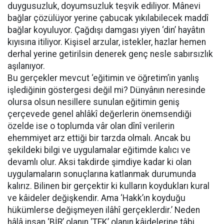
duygusuzluk, doyumsuzluk teşvik ediliyor. Mânevi
bağlar çözülüyor yerine çabucak yıkılabilecek maddî
bağlar koyuluyor. Çağdışı damgası yiyen ‘din’ hayâtın
kıyısına itiliyor. Kişisel arzular, istekler, hazlar hemen
derhal yerine getirilsin denerek genç nesle sabırsızlık
aşılanıyor.
Bu gerçekler mevcut ‘eğitimin ve öğretim’in yanlış
işlediğinin göstergesi değil mi? Dünyânın neresinde
olursa olsun nesillere sunulan eğitimin geniş
çerçevede genel ahlâkî değerlerin önemsendiği
özelde ise o toplumda vâr olan dînî verilerin
ehemmiyet arz ettiği bir tarzda olmalı. Ancak bu
şekildeki bilgi ve uygulamalar eğitimde kalıcı ve
devamlı olur. Aksi takdirde şimdiye kadar ki olan
uygulamaların sonuçlarına katlanmak durumunda
kalırız. Bilinen bir gerçektir ki kulların koydukları kural
ve kâideler değişkendir. Ama ‘Hakk’ın koyduğu
hükümlerse değişmeyen ilâhî gerçeklerdir.’ Neden
hâlâ insan ‘BİR’ olanın ‘TEK’ olanın kâidelerine tâbi