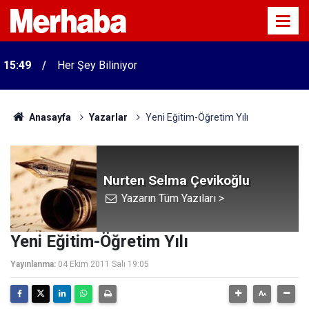
15:47
Niyet Ettim Allah Rızası İçin
Anasayfa
Yazarlar
Yeni Eğitim-Öğretim Yılı
Nurten Selma Çevikoğlu
Yazarın Tüm Yazıları >
Yeni Eğitim-Öğretim Yılı
Yayınlanma:
04 Ekim 2011 Salı 19:05