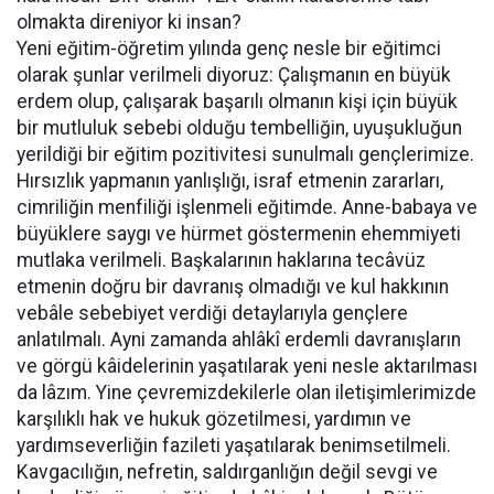
olmakta direniyor ki insan?
Yeni eğitim-öğretim yılında genç nesle bir eğitimci
olarak şunlar verilmeli diyoruz: Çalışmanın en büyük
erdem olup, çalışarak başarılı olmanın kişi için büyük
bir mutluluk sebebi olduğu tembelliğin, uyuşukluğun
yerildiği bir eğitim pozitivitesi sunulmalı gençlerimize.
Hırsızlık yapmanın yanlışlığı, israf etmenin zararları,
cimriliğin menfiliği işlenmeli eğitimde. Anne-babaya ve
büyüklere saygı ve hürmet göstermenin ehemmiyeti
mutlaka verilmeli. Başkalarının haklarına tecâvüz
etmenin doğru bir davranış olmadığı ve kul hakkının
vebâle sebebiyet verdiği detaylarıyla gençlere
anlatılmalı. Ayni zamanda ahlâkî erdemli davranışların
ve görgü kâidelerinin yaşatılarak yeni nesle aktarılması
da lâzım. Yine çevremizdekilerle olan iletişimlerimizde
karşılıklı hak ve hukuk gözetilmesi, yardımın ve
yardımseverliğin fazileti yaşatılarak benimsetilmeli.
Kavgacılığın, nefretin, saldırganlığın değil sevgi ve