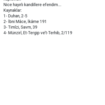
Nice hayırlı kandillere efendim….
Kaynaklar:
1- Duhan, 2-5
2- İbni Mâce, İkâme 191
3- Timîzi, Savm, 39
4- Münzirî, Et-Tergip ve’t-Terhib, 2/119