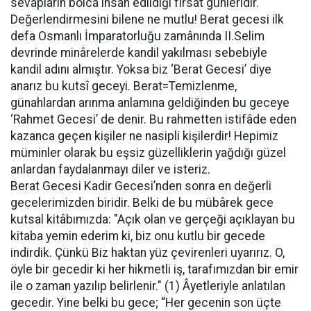
sevapların bolca ihsan edildiği fırsat günleridir.
Değerlendirmesini bilene ne mutlu! Berat gecesi ilk
defa Osmanlı İmparatorluğu zamânında II.Selim
devrinde minârelerde kandil yakılması sebebiyle
kandil adını almıştır. Yoksa biz ‘Berat Gecesi’ diye
anarız bu kutsî geceyi. Berat=Temizlenme,
günahlardan arınma anlamına geldiğinden bu geceye
‘Rahmet Gecesi’ de denir. Bu rahmetten istifâde eden
kazanca geçen kişiler ne nasipli kişilerdir! Hepimiz
müminler olarak bu eşsiz güzelliklerin yağdığı güzel
anlardan faydalanmayı diler ve isteriz.
Berat Gecesi Kadir Gecesi’nden sonra en değerli
gecelerimizden biridir. Belki de bu mübârek gece
kutsal kitâbımızda: "Açık olan ve gerçeği açıklayan bu
kitaba yemin ederim ki, biz onu kutlu bir gecede
indirdik. Çünkü Biz haktan yüz çevirenleri uyarırız. O,
öyle bir gecedir ki her hikmetli iş, tarafımızdan bir emir
ile o zaman yazılıp belirlenir." (1) Âyetleriyle anlatılan
gecedir. Yine belki bu gece; “Her gecenin son üçte