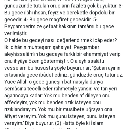
gündüzünde tutulan oruçların fazileti çok büyüktür. 3-
Bu gece ilâhi ihsan, feyiz ve bereketle dopdolu bir
gecedir. 4- Bu gece mağfiret gecesidir. 5-
Peygamberimize şefaat hakkının tamâmı bu gece
verilmiştir.
O halde bu geceyi nasıl değerlendirmek icâp eder?
İki cihânın muhteşem şahsiyeti Peygamber
aleyhisselâm’ın bu geceye farklı bir ehemmiyet verip
onu ihyâya özen göstermiştir. O aleyhissalâtu
vesselam bu hususta şöyle buyururlar; ‘Şaban ayının
ortasında gece ibâdet ediniz, gündüzde oruç tutunuz.
Yüce Allah o gece güneşin batmasıyla dünya
semâsına tecelli eder rahmetiyle yansır. Ve tan yeri
ağarıncaya kadar: Yok mu benden af dileyen onu
affedeyim, yok mu benden rızık isteyen onu
rızıklandırayım. Yok mu bir musibete uğrayan ona
âfiyet vereyim. Yok mu şunu isteyen, bunu isteyen
vereyim.’ Diye buyurur. (3) Hatta öyle ki İslam