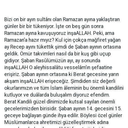
Bizi on bir ayın sultânı olan Ramazan ayına yaklaştıran
günler bir bir tükeniyor. İşte on beş gün sonra
Ramazan ayına kavuşuyoruz inşaALLAH. Peki, ama
Ramazan’a hazır mıyız? Kul için çokça mağfiret yağan
ay Recep ayını tükettik şimdi de Şaban ayının ortasına
geldik. Ömür takvimleri nasıl da bir kuş gibi uçup
gidiyor. Şaban Rasûlümüzün ayı, ay sonunda
inşaALLAH O aleyhissalâtu vesselâm’ın şefaatine
erişiriz. Şaban ayının ortasına ki Berat gecesine yarın
akşam inşaALLAH erişeceğiz. Şimdiden siz değerli
okurlarımızın ve tüm İslam âleminin bu önemli kandilini
kutluyor ve duâlarda buluşalım diyoruz efendim.
Berat Kandili güzel dînimizde kutsal sayılan önemli
gecelerimizden birisidir. Şaban ayının 14. gecesini 15.
geceye bağlayan günde ihya edilir. Böylesi özel günler
Müslümanlarca ahretimizi güzelleştirmek adına