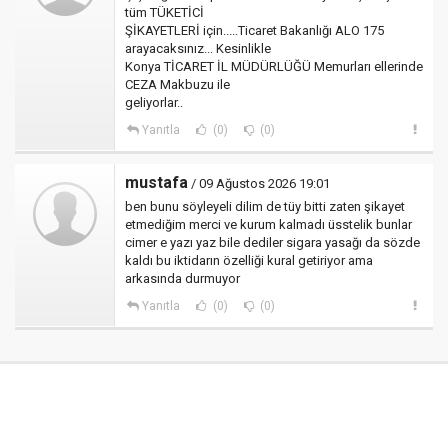
tüm TÜKETİCİ
ŞİKAYETLERİ için.....Ticaret Bakanlığı ALO 175
arayacaksınız... Kesinlikle
Konya TİCARET İL MÜDÜRLÜĞÜ Memurları ellerinde
CEZA Makbuzu ile
geliyorlar..
Yanıtla
(0)
(0)
mustafa
/ 09 Ağustos 2026 19:01
ben bunu söyleyeli dilim de tüy bitti zaten şikayet
etmediğim merci ve kurum kalmadı üsstelik bunlar
cimer e yazı yaz bile dediler sigara yasağı da sözde
kaldı bu iktidarın özelliği kural getiriyor ama
arkasında durmuyor
Yanıtla
(0)
(0)