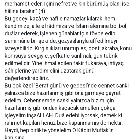
merhamet eder. İçini nefret ve kin bürümüş olanı ise
hâline bırakır.” (4)
Bu geceyi kazâ ve nafile namazlar kılarak, hem
kendimize, aile efrâdımıza ve İslam âlemine bol bol
duâlar ederek, işlenen günahlar için tövbe edip
samimâne bir şekilde, gözyaşlarıyla affedilmeyi
isteyebiliriz. Kırgınlıkları unutup eş, dost, akraba, konu
komşuya sevgiyle, şefkatle sarılmalı, gün tebrik
edilmelidir. Yine ihmal edilen fakir fukarâya, ihtiyaç
sâhiplerine yardım elini uzatarak günü
değerlendirebiliriz.
Bu çok özel ‘Berat günü ve gecesi’nde cennet sanki
yalnızca bize hazırlanmış gibi ona girmeye gayret
edelim. Cehennemde sanki yalnızca bizim için
hazırlanmış gibi ondan kaçacak amelleri çokça
işleyelim inşaALLAH. Duâ edebiliyorsak, demek ki
rahmet kapıları henüz bize kapanmamış demektir.
Haydi, hep birlikte yönelelim O Kâdiri Mutlak’ın
kapısına…