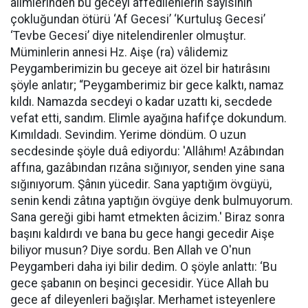
âlimlerinden bu geceyi affedilenlerin sayısının
çokluğundan ötürü ‘Af Gecesi’ ‘Kurtuluş Gecesi’
‘Tevbe Gecesi’ diye nitelendirenler olmuştur.
Müminlerin annesi Hz. Aişe (ra) vâlidemiz
Peygamberimizin bu geceye ait özel bir hatırâsını
şöyle anlatır; “Peygamberimiz bir gece kalktı, namaz
kıldı. Namazda secdeyi o kadar uzattı ki, secdede
vefat etti, sandım. Elimle ayağına hafifçe dokundum.
Kımıldadı. Sevindim. Yerime döndüm. O uzun
secdesinde şöyle duâ ediyordu: 'Allâhım! Azâbından
affına, gazâbından rızâna sığınıyor, senden yine sana
sığınıyorum. Şânın yücedir. Sana yaptığım övgüyü,
senin kendi zâtına yaptığın övgüye denk bulmuyorum.
Sana gereği gibi hamt etmekten âcizim.' Biraz sonra
başını kaldırdı ve bana bu gece hangi gecedir Aişe
biliyor musun? Diye sordu. Ben Allah ve O'nun
Peygamberi daha iyi bilir dedim. O şöyle anlattı: ‘Bu
gece şabanın on beşinci gecesidir. Yüce Allah bu
gece af dileyenleri bağışlar. Merhamet isteyenlere