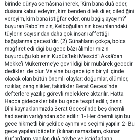
birinde dünya semâsına inerek, ‘Kim bana duâ eder,
duâsını kabul edeyim, kim benden dilek diler, dilediğini
vereyim, kim bana istiğfar eder, onu bağışlayayım?’
buyuran Rabb’imizin, Kelboğulları'nın koyunlarındaki
tüylerin sayısından daha çok insanı affettiği
bağışlanma gecesi.’dir. (2) Günahların çokça, bolca
mağfiret edildiği bu gece bâzı âlimlerimizin
buyurduğu kıblenin Kudüs’teki Mescid’i Aksâ’dan
Mekke’i Mükerreme’ye çevrildiği bir mübârek gecedir
dedikleri de olur. Ve yine bu gece için bir yıl içinde
olacak olan bütün önemli olaylar; doğumlar, ölümler,
rızıklar, zenginlikler, fakirlikler Berat Gecesi’nde
defterlere yazılıp görevli meleklere aktarılır. Hatta
Hacca gidecekler bile bu gece tespit edilir, denir.
Dîni kaynaklarımızda Berat Gecesi'nde beş önemli
hadisenin varlığından söz edilir: 1- Her önemli işin bu
gece hikmetli bir şekilde ayrımı ve seçimi yapılır. 2- Bu
gece yapılan ibâdetin (kılınan namazların, okunan
Kur'an'ların, yapılan duâ, tövbe ve istiğfarların,