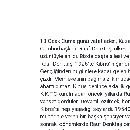
13 Ocak Cuma günü vefat eden, Kuzey
Cumhurbaşkanı Rauf Denktaş, ülkesi K
üzüntüyle anıldı. Bizde başta ailesi ve
Rauf Denktaş, 1925’te Kıbrıs’ın şimdi
Gençliğinden bugünlere kadar gelen h
çizdi. Memleketinin bağımsızlık mücâd
abartı olmaz. Kıbrıs denince akla ilk g
K.K.T.C kurulmadan önceki yıllarda Ru
vahşet gördüler. Devamlı ezilmek, ho
Kıbrıs’ta hep yaşadığı şeylerdi. 1954
mücâdele veren bir başka şahsiyet va
sonraki dönemlerde Rauf Denktaş bir g