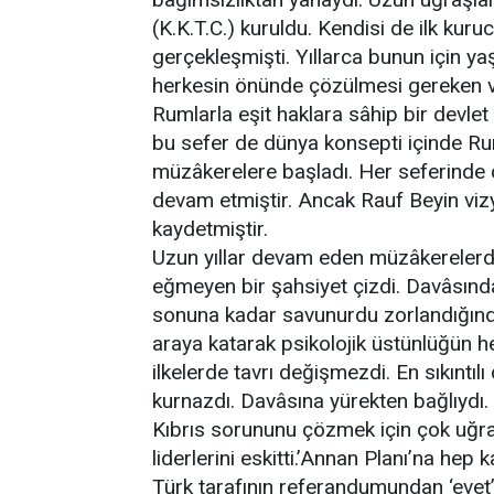
(K.K.T.C.) kuruldu. Kendisi de ilk kur
gerçekleşmişti. Yıllarca bunun için y
herkesin önünde çözülmesi gereken var
Rumlarla eşit haklara sâhip bir devl
bu sefer de dünya konsepti içinde Ru
müzâkerelere başladı. Her seferinde 
devam etmiştir. Ancak Rauf Beyin vizy
kaydetmiştir.
Uzun yıllar devam eden müzâkerelerde
eğmeyen bir şahsiyet çizdi. Davâsında
sonuna kadar savunurdu zorlandığında
araya katarak psikolojik üstünlüğün h
ilkelerde tavrı değişmezdi. En sıkıntılı
kurnazdı. Davâsına yürekten bağlıydı.
Kıbrıs sorununu çözmek için çok uğra
liderlerini eskitti.’Annan Planı’na hep 
Türk tarafının referandumundan ‘evet’