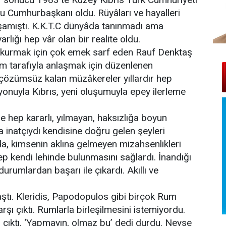
ucu Cumhurbaşkanı oldu. Rüyâları ve hayalleri
aşamıştı. K.K.T.C dünyâda tanınmadı ama
lığı hep vâr olan bir realite oldu.
et kurmak için çok emek sarf eden Rauf Denktaş
m tarafıyla anlaşmak için düzenlenen
çözümsüz kalan müzâkereler yıllardır hep
onuyla Kıbrıs, yeni oluşumuyla epey ilerleme
 hep kararlı, yılmayan, haksızlığa boyun
 inatçıydı kendisine doğru gelen şeyleri
, kimsenin aklına gelmeyen mizahsenlikleri
ep kendi lehinde bulunmasını sağlardı. İnandığı
 durumlardan başarı ile çıkardı. Akıllı ve
ştı. Kleridis, Papodopulos gibi birçok Rum
karşı çıktı. Rumlarla birleşilmesini istemiyordu.
 çıktı. ‘Yapmayın, olmaz bu’ dedi durdu. Neyse