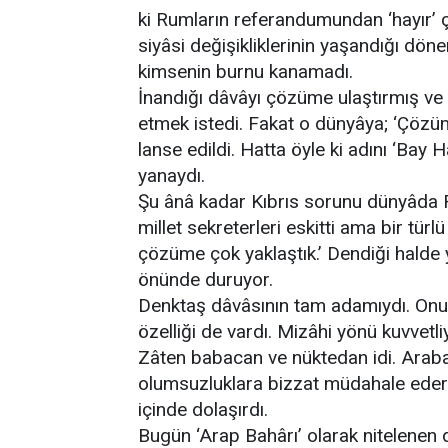
ki Rumların referandumundan ‘hayır’ ç
siyâsi değişikliklerinin yaşandığı d
kimsenin burnu kanamadı.
İnandığı dâvâyı çözüme ulaştırmış v
etmek istedi. Fakat o dünyâya; ‘Çözüm 
lanse edildi. Hatta öyle ki adını ‘Bay H
yanaydı.
Şu ânâ kadar Kıbrıs sorunu dünyâda Rau
millet sekreterleri eskitti ama bir tü
çözüme çok yaklaştık.’ Dendiği halde
önünde duruyor.
Denktaş dâvâsının tam adamıydı. Onun
özelliği de vardı. Mizâhi yönü kuvvetl
Zâten babacan ve nüktedan idi. Arab
olumsuzluklara bizzat müdahale ederd
içinde dolaşırdı.
Bugün ‘Arap Bahârı’ olarak nitelenen 