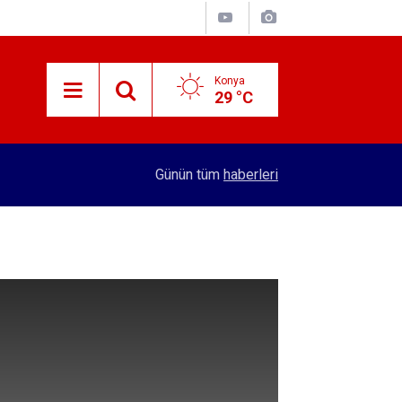
Konya
29 °C
11:14
Ersin, Konya'da anma etkinliklerine katıldı
Günün tüm
haberleri