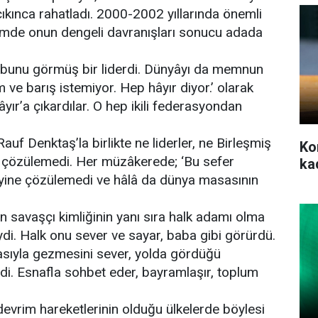
ıkınca rahatladı. 2000-2002 yıllarında önemli
önemde onun dengeli davranışları sonucu adada
e bunu görmüş bir liderdi. Dünyâyı da memnun
ve barış istemiyor. Hep hâyır diyor.’ olarak
âyır’a çıkardılar. O hep ikili federasyondan
f Denktaş’la birlikte ne liderler, ne Birleşmiş
Ko
rlü çözülemedi. Her müzâkerede; ‘Bu sefer
ka
 yine çözülemedi ve hâlâ da dünya masasının
 savaşçı kimliğinin yanı sıra halk adamı olma
iydi. Halk onu sever ve sayar, baba gibi görürdü.
asıyla gezmesini sever, yolda gördüğü
i. Esnafla sohbet eder, bayramlaşır, toplum
devrim hareketlerinin olduğu ülkelerde böylesi