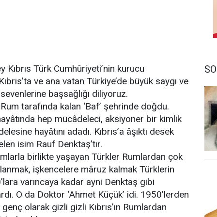
 Kıbrıs Türk Cumhûriyeti’nin kurucu
SO
ıbrıs’ta ve ana vatan Türkiye’de büyük saygı ve
 sevenlerine başsağlığı diliyoruz.
 Rum tarafında kalan ‘Baf’ şehrinde doğdu.
ayâtında hep mücâdeleci, aksiyoner bir kimlik
elesine hayâtını adadı. Kıbrıs’a âşıktı desek
elen isim Rauf Denktaş’tır.
mlarla birlikte yaşayan Türkler Rumlardan çok
rlanmak, işkencelere mâruz kalmak Türklerin
0’lara varıncaya kadar ayni Denktaş gibi
rdı. O da Doktor ‘Ahmet Küçük’ idi. 1950’lerden
enç olarak gizli gizli Kıbrıs’ın Rumlardan