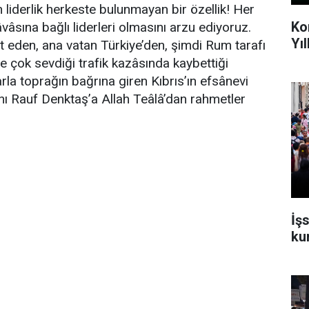
n liderlik herkeste bulunmayan bir özellik! Her
Ko
vâsına bağlı liderleri olmasını arzu ediyoruz.
Yı
t eden, ana vatan Türkiye’den, şimdi Rum tarafı
e çok sevdiği trafik kazâsında kaybettiği
rla toprağın bağrına giren Kıbrıs’ın efsânevi
ı Rauf Denktaş’a Allah Teâlâ’dan rahmetler
İşs
ku