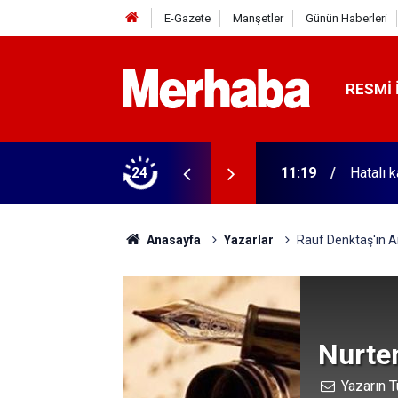
E-Gazete
Manşetler
Günün Haberleri
RESMI 
 kadar da olmaz dedirtti
24
11:19
Hatalı 
Anasayfa
Yazarlar
Rauf Denktaş'ın A
Nurte
Yazarın T