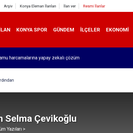
Arşiv
Konya Eleman İlanları
İlan ver
Resmi İlanlar
İLAN
KONYA SPOR
GÜNDEM
İLÇELER
EKONOMI
kamu harcamalarına yapay zekalı çözüm
rdından
n Selma Çevikoğlu
üm Yazıları >