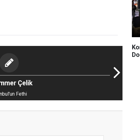
Ko
Do
mmer Çelik
nbul'un Fethi