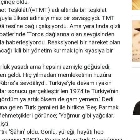
içinde oldu.
 Teşkilâtı’(=TMT) adı altında bir teşkilat
uşuyla ülkesi adına yılmaz bir savaşçıydı. TMT
Dâiresi’ne bağlı çalışıyordu. Ama yeraltında gizli
rtibatlerinde ‘Toros dağlarına olan sevgisinden
yla haberleşiyordu. Reaksiyonel bir hareket olan
ğı ikili bir yönetim kurmak için kıyasıya bir
orluk yaşadı ama hepsini azmiyle göğüsledi,
den geldi. Hiç yılmadan memleketinin huzûra
ıbrıs’a sevdâlıydı. Türkiye’yle devamlı yakın
ar sonucu gerçekleştirilen 1974’te Türkiye’nin
i gördüm ya artık ölsem de gam yemem.’ Dedi.
ına gelen Türk gemileri ile birlikte ‘Beş Parmak
Mehmetçikleri görünce; ‘Yağmur gibi yağdılar.
işti
k ‘Şâhin’ oldu. Gönlü, yüreği, hayâtı hep
r sonucu 1983’te Kuzey Kıbrıs Türk Cumhûriyeti