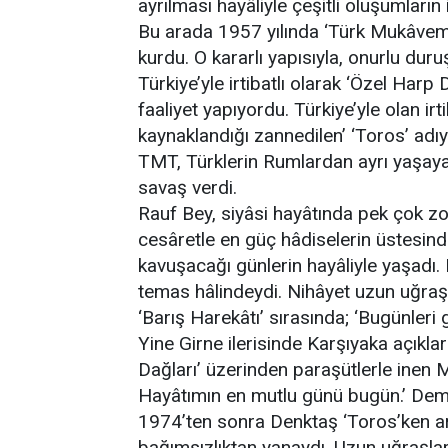
ayrılması hayâliyle çeşitli oluşumların 
Bu arada 1957 yılında ‘Türk Mukâvemet
kurdu. O kararlı yapısıyla, onurlu dur
Türkiye’yle irtibatlı olarak ‘Özel Harp 
faaliyet yapıyordu. Türkiye’yle olan i
kaynaklandığı zannedilen’ ‘Toros’ adı
TMT, Türklerin Rumlardan ayrı yaşayaca
savaş verdi.
Rauf Bey, siyâsi hayâtında pek çok z
cesâretle en güç hâdiselerin üstesin
kavuşacağı günlerin hayâliyle yaşadı. K
temas hâlindeydi. Nihâyet uzun uğraşl
‘Barış Harekâtı’ sırasında; ‘Bugünler
Yine Girne ilerisinde Karşıyaka açıklar
Dağları’ üzerinden paraşütlerle inen 
Hayâtımın en mutlu günü bugün.’ Dem
1974’ten sonra Denktaş ‘Toros’ken artı
bağımsızlıktan yanaydı. Uzun uğraşla