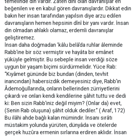
temelinde din vardır. Zâten dînî olan davranışlar en
beğenilen ve en kabul gören davranışlardır. Dikkat edin
bakın her insan tarafından yapılsın diye arzu edilen
davranışların hemen hepsinin dînî bir yanı vardır. İnsan
din olmadan ahlaklı olamaz, erdemli davranışlar
geliştiremez.
İnsan daha doğmadan ‘kâlu belâ’da ruhlar âleminde
Rabb’ine bir söz vermiştir ve hayâta bir emânet
yüküyle gelmiştir. Bu sebeple insan verdiği söze
uygun bir yaşam biçimi sürdürmelidir. Yüce Rab:
“Kıyâmet gününde biz bundan (dinden, tevhit
inancından) habersizdik demeyesiniz diye, Rabb’in
Âdemoğullarında, onların bellerinden zürriyetlerini
çıkardı ve onları kendi kendilerine şâhit tuttu ve dedi
ki: Ben sizin Rabb’iniz değil miyim? (Onlar da) evet,
(Senin Rab oluşuna) şâhit olduk dediler.” ( Araf, 172)
Bu ilâhi ahde bağlı kalan mümindir. İnsanı sırâtı
müstakim yolunda yürüten, dünyâda ve ötelerde
gerçek huzûra ermenin sırlarına erdiren aklıdır. İnsan