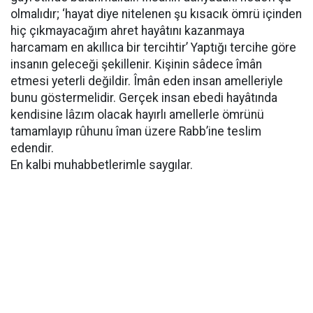
olmalıdır; ‘hayat diye nitelenen şu kısacık ömrü içinden
hiç çıkmayacağım ahret hayâtını kazanmaya
harcamam en akıllıca bir tercihtir’ Yaptığı tercihe göre
insanın geleceği şekillenir. Kişinin sâdece îmân
etmesi yeterli değildir. Îmân eden insan amelleriyle
bunu göstermelidir. Gerçek insan ebedi hayâtında
kendisine lâzım olacak hayırlı amellerle ömrünü
tamamlayıp rûhunu îman üzere Rabb’ine teslim
edendir.
En kalbi muhabbetlerimle saygılar.