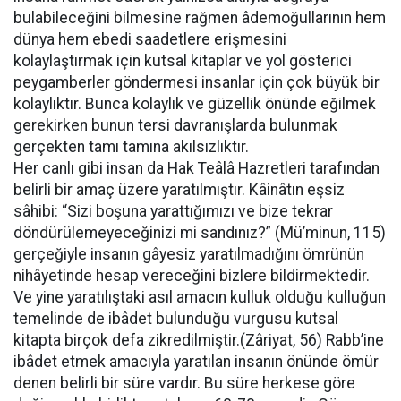
bulabileceğini bilmesine rağmen âdemoğullarının hem
dünya hem ebedi saadetlere erişmesini
kolaylaştırmak için kutsal kitaplar ve yol gösterici
peygamberler göndermesi insanlar için çok büyük bir
kolaylıktır. Bunca kolaylık ve güzellik önünde eğilmek
gerekirken bunun tersi davranışlarda bulunmak
gerçekten tamı tamına akılsızlıktır.
Her canlı gibi insan da Hak Teâlâ Hazretleri tarafından
belirli bir amaç üzere yaratılmıştır. Kâinâtın eşsiz
sâhibi: “Sizi boşuna yarattığımızı ve bize tekrar
döndürülemeyeceğinizi mi sandınız?” (Mü’minun, 115)
gerçeğiyle insanın gâyesiz yaratılmadığını ömrünün
nihâyetinde hesap vereceğini bizlere bildirmektedir.
Ve yine yaratılıştaki asıl amacın kulluk olduğu kulluğun
temelinde de ibâdet bulunduğu vurgusu kutsal
kitapta birçok defa zikredilmiştir.(Zâriyat, 56) Rabb’ine
ibâdet etmek amacıyla yaratılan insanın önünde ömür
denen belirli bir süre vardır. Bu süre herkese göre