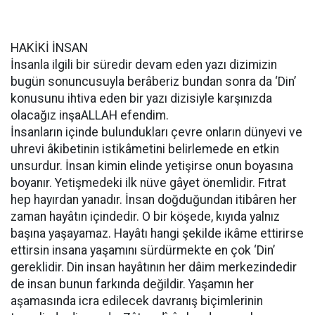
HAKİKİ İNSAN
İnsanla ilgili bir süredir devam eden yazı dizimizin
bugün sonuncusuyla berâberiz bundan sonra da ‘Din’
konusunu ihtiva eden bir yazı dizisiyle karşınızda
olacağız inşaALLAH efendim.
İnsanların içinde bulundukları çevre onların dünyevi ve
uhrevi âkibetinin istikâmetini belirlemede en etkin
unsurdur. İnsan kimin elinde yetişirse onun boyasına
boyanır. Yetişmedeki ilk nüve gâyet önemlidir. Fıtrat
hep hayırdan yanadır. İnsan doğduğundan itibâren her
zaman hayâtın içindedir. O bir köşede, kıyıda yalnız
başına yaşayamaz. Hayâtı hangi şekilde ikâme ettirirse
ettirsin insana yaşamını sürdürmekte en çok ‘Din’
gereklidir. Din insan hayâtının her dâim merkezindedir
de insan bunun farkında değildir. Yaşamın her
aşamasında icra edilecek davranış biçimlerinin