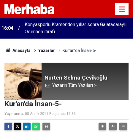
Konyasporlu Kramer'den yıllar sonra Galatasaraylı
16:04
Osimhen itirafı
Anasayfa
Yazarlar
Kur'an'da İnsan-5-
Nurten Selma Çevikoğlu
Yazarın Tüm Yazıları >
Kur'an'da İnsan-5-
Yayınlanma:
08 Aralık 2011 Perşembe 17:36