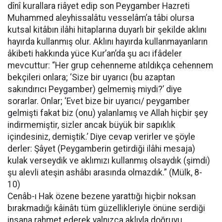
dînî kurallara riâyet edip son Peygamber Hazreti
Muhammed aleyhissalâtu vesselâm’a tâbi olursa
kutsal kitâbın ilâhi hitaplarına duyarlı bir şekilde aklını
hayırda kullanmış olur. Aklını hayırda kullanmayanların
âkibeti hakkında yüce Kur’an’da şu acı ifâdeler
mevcuttur: “Her grup cehenneme atıldıkça cehennem
bekçileri onlara; ‘Size bir uyarıcı (bu azaptan
sakındırıcı Peygamber) gelmemiş miydi?’ diye
sorarlar. Onlar; ‘Evet bize bir uyarıcı/ peygamber
gelmişti fakat biz (onu) yalanlamış ve Allah hiçbir şey
indirmemiştir, sizler ancak büyük bir sapıklık
içindesiniz, demiştik.’ Diye cevap verirler ve şöyle
derler: Şâyet (Peygamberin getirdiği ilâhi mesaja)
kulak verseydik ve aklımızı kullanmış olsaydık (şimdi)
şu alevli ateşin ashâbı arasında olmazdık.” (Mülk, 8-
10)
Cenâb-ı Hak özene bezene yarattığı hiçbir noksan
bırakmadığı kâinâtı tüm güzellikleriyle önüne serdiği
insana rahmet ederek yalnızca aklıyla doğruyu