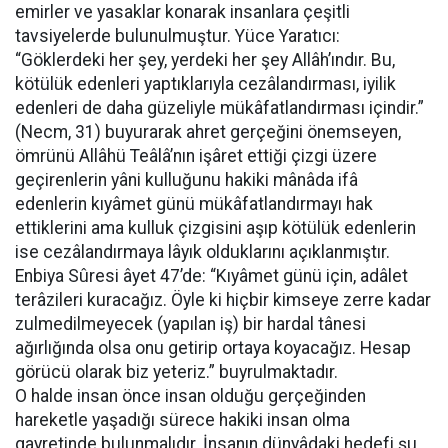
emirler ve yasaklar konarak insanlara çeşitli
tavsiyelerde bulunulmuştur. Yüce Yaratıcı:
“Göklerdeki her şey, yerdeki her şey Allâh’ındır. Bu,
kötülük edenleri yaptıklarıyla cezâlandırması, iyilik
edenleri de daha güzeliyle mükâfatlandırması içindir.”
(Necm, 31) buyurarak ahret gerçeğini önemseyen,
ömrünü Allâhü Teâlâ’nın işâret ettiği çizgi üzere
geçirenlerin yâni kulluğunu hakiki mânâda ifâ
edenlerin kıyâmet günü mükâfatlandırmayı hak
ettiklerini ama kulluk çizgisini aşıp kötülük edenlerin
ise cezâlandırmaya lâyık olduklarını açıklanmıştır.
Enbiya Sûresi âyet 47’de: “Kıyâmet günü için, adâlet
terâzileri kuracağız. Öyle ki hiçbir kimseye zerre kadar
zulmedilmeyecek (yapılan iş) bir hardal tânesi
ağırlığında olsa onu getirip ortaya koyacağız. Hesap
görücü olarak biz yeteriz.” buyrulmaktadır.
O halde insan önce insan olduğu gerçeğinden
hareketle yaşadığı sürece hakiki insan olma
gayretinde bulunmalıdır. İnsanın dünyâdaki hedefi şu