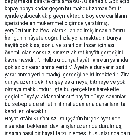
değişmekle birlikte ortalama 60-70 senedir. Göz açıp
kapayıncaya kadar geçen bu mahdut zaman ömür
içinde çabucak akıp geçmektedir. Böylece canlıların
içerisinde en mükemmel biçimde yaratılmış,
yeryüzünün halifesi olarak ilan edilmiş insanın ömrü
her gün nihâyete doğru hızla yol almaktadır. Dünya
hayâtı çok kısa, sonlu ve sınırlıdır. İnsan için asıl
önemli olan sonsuz, sınırsız ahiret hayâtı gerçeğini
kavramasıdır. “…Halbuki dünya hayâtı, ahretin yanında
çok az bir yararlanma yeridir.” Âyetiyle dünyânın asıl
yararlanma yeri olmadığı gerçeği belirtilmektedir. Zira
dünya üzerindeki her şey eskimeye, bitmeye ve yok
olmaya mahkumdur. İşte bu gerçekten hareketle
geçici dünyâya aldananlar sırf hayâtı dünya sananlar
bu sebeple de ahretini ihmal edenler aldananların ta
kendileri olacaktır.
Hayat kitâbı Kur’ânı Azümüşşân’ın birçok âyetinde
insandan beklenen davranışlar üzerinde durulmuş,
insanın nasıl bir hayat tarzı izlemesi hususlarında bazı