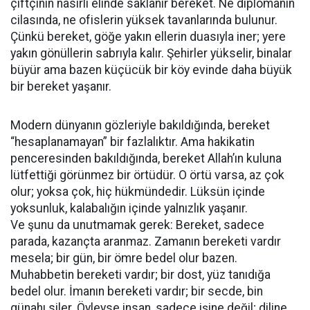
çiftçinin nasırlı elinde saklanır bereket. Ne diplomanın
cilasında, ne ofislerin yüksek tavanlarında bulunur.
Çünkü bereket, göğe yakın ellerin duasıyla iner; yere
yakın gönüllerin sabrıyla kalır. Şehirler yükselir, binalar
büyür ama bazen küçücük bir köy evinde daha büyük
bir bereket yaşanır.
Modern dünyanın gözleriyle bakıldığında, bereket
“hesaplanamayan” bir fazlalıktır. Ama hakikatin
penceresinden bakıldığında, bereket Allah’ın kuluna
lütfettiği görünmez bir örtüdür. O örtü varsa, az çok
olur; yoksa çok, hiç hükmündedir. Lüksün içinde
yoksunluk, kalabalığın içinde yalnızlık yaşanır.
Ve şunu da unutmamak gerek: Bereket, sadece
parada, kazançta aranmaz. Zamanın bereketi vardır
mesela; bir gün, bir ömre bedel olur bazen.
Muhabbetin bereketi vardır; bir dost, yüz tanıdığa
bedel olur. İmanın bereketi vardır; bir secde, bin
günahı siler. Öyleyse insan, sadece işine değil; diline,