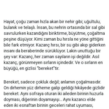
Hayat, çoğu zaman hızla akan bir nehir gibi; uğultulu,
bulanık ve telaşlı. İnsan, bu nehrin ortasında bir sal gibi
savrulurken kazandığını biriktirme, büyütme, çoğaltma
peşine düşüyor. Kimi zaman bu hırsla ne yöne gittiğini
bile fark etmiyor. Kazanç hırsı, bir su gibi akıp giderken
insanı da beraberinde sürüklüyor. Lakin unuttuğu bir
şey var: Kazanç, her zaman sayıların işi değildir. Asıl
kazanç, görünmeyen sırların içindedir. Ve o sırların en
büyüğü, en gizlisi “bereket”tir.
Bereket, sadece çokluk değil; anlamın çoğalmasıdır.
On dirhemin yüz dirheme galip geldiği hikâyede gizlidir
bereket. Aynı sofraya oturan iki aileden birinin huzurla
doyması, diğerinin doyamayışı… Aynı kazancı elde
eden iki esnaftan birinin geceleri rahat uyuması,