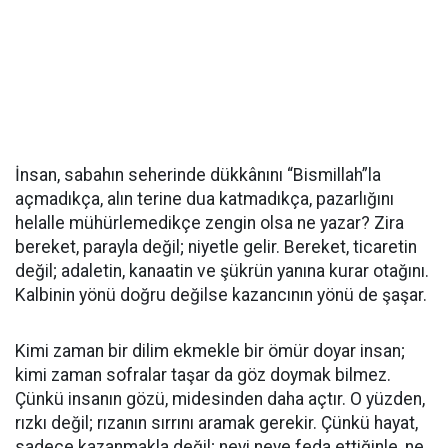
İnsan, sabahın seherinde dükkânını “Bismillah”la
açmadıkça, alın terine dua katmadıkça, pazarlığını
helalle mühürlemedikçe zengin olsa ne yazar? Zira
bereket, parayla değil; niyetle gelir. Bereket, ticaretin
değil; adaletin, kanaatin ve şükrün yanına kurar otağını.
Kalbinin yönü doğru değilse kazancının yönü de şaşar.
Kimi zaman bir dilim ekmekle bir ömür doyar insan;
kimi zaman sofralar taşar da göz doymak bilmez.
Çünkü insanın gözü, midesinden daha açtır. O yüzden,
rızkı değil; rızanın sırrını aramak gerekir. Çünkü hayat,
sadece kazanmakla değil; neyi neye feda ettiğinle, ne