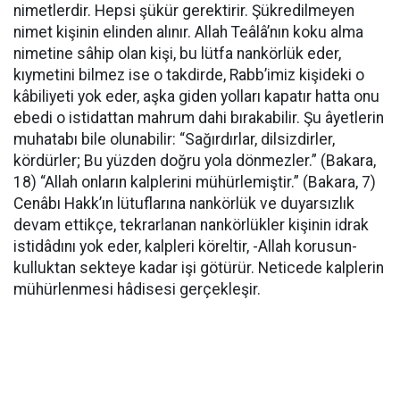
nimetlerdir. Hepsi şükür gerektirir. Şükredilmeyen
nimet kişinin elinden alınır. Allah Teâlâ’nın koku alma
nimetine sâhip olan kişi, bu lütfa nankörlük eder,
kıymetini bilmez ise o takdirde, Rabb’imiz kişideki o
kâbiliyeti yok eder, aşka giden yolları kapatır hatta onu
ebedi o istidattan mahrum dahi bırakabilir. Şu âyetlerin
muhatabı bile olunabilir: “Sağırdırlar, dilsizdirler,
kördürler; Bu yüzden doğru yola dönmezler.” (Bakara,
18) “Allah onların kalplerini mühürlemiştir.” (Bakara, 7)
Cenâbı Hakk’ın lütuflarına nankörlük ve duyarsızlık
devam ettikçe, tekrarlanan nankörlükler kişinin idrak
istidâdını yok eder, kalpleri köreltir, -Allah korusun-
kulluktan sekteye kadar işi götürür. Neticede kalplerin
mühürlenmesi hâdisesi gerçekleşir.