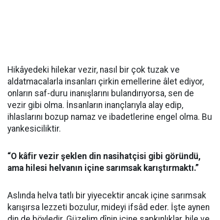
Hikâyedeki hilekar vezir, nasıl bir çok tuzak ve
aldatmacalarla insanları çirkin emellerine âlet ediyor,
onların saf-duru inanışlarını bulandırıyorsa, sen de
vezir gibi olma. İnsanların inançlarıyla alay edip,
ihlaslarını bozup namaz ve ibadetlerine engel olma. Bu
yankesiciliktir.
“O kâfir vezir şeklen din nasihatçisi gibi göründü,
ama hilesi helvanın içine sarımsak karıştırmaktı.”
Aslında helva tatlı bir yiyecektir ancak içine sarımsak
karışırsa lezzeti bozulur, mideyi ifsâd eder. İşte aynen
din de böyledir. Güzelim dînin içine sapkınlıklar, hile ve