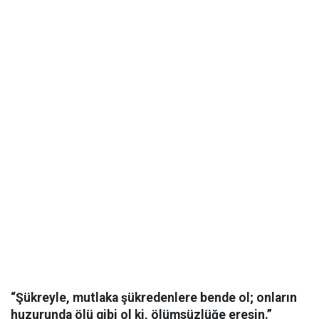
“Şükreyle, mutlaka şükredenlere bende ol; onların
huzurunda ölü gibi ol ki, ölümsüzlüğe eresin.”