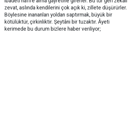
ibâdeti hafife alma gayretine girerler. Bu tür geri zekâlı
zevat, aslında kendilerini çok açık ki, zillete düşürürler.
Böylesine inananları yoldan saptırmak, büyük bir
kötülüktür, çirkinliktir. Şeytâni bir tuzaktır. Âyeti
kerimede bu durum bizlere haber veriliyor;