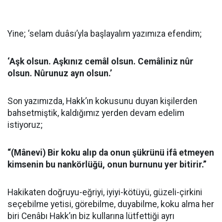
Yine; ‘selam duâsı’yla başlayalım yazımıza efendim;
‘Aşk olsun. Aşkınız cemâl olsun. Cemâliniz nûr
olsun. Nûrunuz ayn olsun.’
Son yazımızda, Hakk’ın kokusunu duyan kişilerden
bahsetmiştik, kaldığımız yerden devam edelim
istiyoruz;
“(Mânevi) Bir koku alıp da onun şükrünü ifâ etmeyen
kimsenin bu nankörlüğü, onun burnunu yer bitirir.”
Hakikaten doğruyu-eğriyi, iyiyi-kötüyü, güzeli-çirkini
seçebilme yetisi, görebilme, duyabilme, koku alma her
biri Cenâbı Hakk’ın biz kullarına lütfettiği ayrı