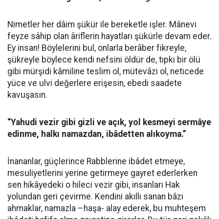
Nimetler her dâim şükür ile bereketle işler. Mânevi
feyze sâhip olan âriflerin hayatları şükürle devam eder.
Ey insan! Böylelerini bul, onlarla berâber fikreyle,
şükreyle böylece kendi nefsini öldür de, tıpkı bir ölü
gibi mürşidi kâmiline teslim ol, mütevâzi ol, neticede
yüce ve ulvi değerlere erişesin, ebedi saadete
kavuşasın.
“Yahudi vezir gibi gizli ve açık, yol kesmeyi sermâye
edinme, halkı namazdan, ibâdetten alıkoyma.”
İnananlar, güçlerince Rabblerine ibâdet etmeye,
mesuliyetlerini yerine getirmeye gayret ederlerken
sen hikâyedeki o hileci vezir gibi, insanları Hak
yolundan geri çevirme. Kendini akıllı sanan bâzı
ahmaklar, namazla –haşa- alay ederek, bu muhteşem