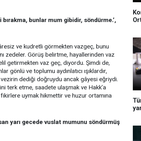
Ko
Or
i bırakma, bunlar mum gibidir, söndürme.’,
 çâresiz ve kudretli görmekten vazgeç, bunu
ını zedeler. Görüş belirtme, hayallerinden vaz
 delil getirmekten vaz geç, diyordu. Şimdi de,
r gönlü ve toplumu aydınlatıcı ışıklardır,
vezirin dediği doğruydu ancak gâyesi eğriydi.
rini terk etme, saadete ulaşmak ve Hakk’a
 fikirlere uymak hikmettir ve huzur ortamına
Tü
ya
ırsan yarı gecede vuslat mumunu söndürmüş