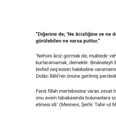
“Diğerine de; ‘Ne âcizliğine ve ne
görülebilen ne varsa puttur.”
‘Nefsini âciz görmek de, muktedir 
kurtaramamak, demektir. Binâneleyh b
tevhid neş’esinin hakikatine varamamı
Didârı İlâhî’nin önüne gerilmiş perdedi
Fenâ fillah mertebesine varan zevat h
onu avam tabakasında bulunanlara söy
etmesi idi.’ (Mesnevi, Şerhi: Tahir-ul