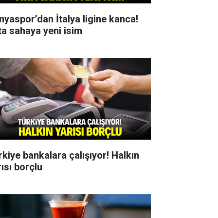
nyaspor’dan İtalya ligine kanca!
ta sahaya yeni isim
rkiye bankalara çalışıyor! Halkın
rısı borçlu