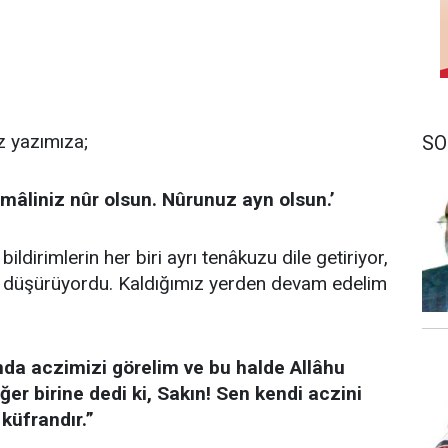
z yazımıza;
SO
mâliniz nûr olsun. Nûrunuz ayn olsun.’
ildirimlerin her biri ayrı tenâkuzu dile getiriyor,
ye düşürüyordu. Kaldığımız yerden devam edelim
nda aczimizi görelim ve bu halde Allâhu
iğer birine dedi ki, Sakın! Sen kendi aczini
küfrandır.”