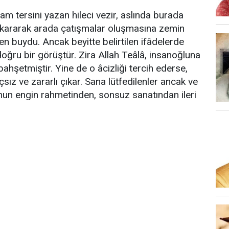
am tersini yazan hileci vezir, aslında burada
çıkararak arada çatışmalar oluşmasına zemin
n buydu. Ancak beyitte belirtilen ifâdelerde
ğru bir görüştür. Zira Allah Teâlâ, insanoğluna
 bahşetmiştir. Yine de o âcizliği tercih ederse,
sız ve zararlı çıkar. Sana lütfedilenler ancak ve
nun engin rahmetinden, sonsuz sanatından ileri