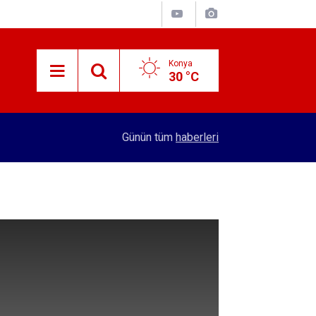
Konya
30 °C
12:22
Ermenek'teki facianın baş şüphelisi yakalandı
Günün tüm
haberleri