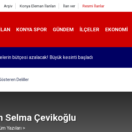
Arşiv
Konya Eleman İlanları
İlan ver
Resmi İlanlar
İLAN
KONYA SPOR
GÜNDEM
İLÇELER
EKONOMI
or’dan İtalya ligine kanca! Orta sahaya yeni isim
österen Deliller
n Selma Çevikoğlu
üm Yazıları >