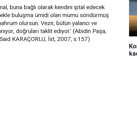
ihmal, buna bağlı olarak kendini iptal edecek
erçekle buluşma ümidi olan mumu söndürmüş
 mahrum olursun. Vezir, bütün yalancı ve
nıyor, doğruları taklit ediyor.’ (Abidin Paşa,
 Said KARAÇORLU, İst, 2007, s.157)
Ko
ka