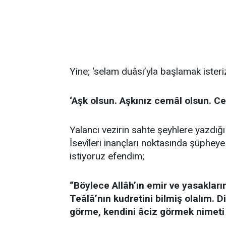
Yine; ‘selam duâsı’yla başlamak isteri
‘Aşk olsun. Aşkınız cemâl olsun. Ce
Yalancı vezirin sahte şeyhlere yazdığı b
İsevîleri inançları noktasında şüphe
istiyoruz efendim;
“Böylece Allâh’ın emir ve yasakları
Teâlâ’nın kudretini bilmiş olalım. D
görme, kendini âciz görmek nimeti 