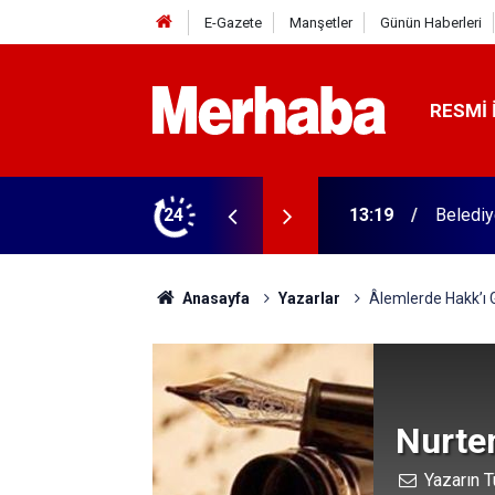
E-Gazete
Manşetler
Günün Haberleri
RESMI 
Büyük kesinti başladı
24
12:41
Konyasp
Anasayfa
Yazarlar
Âlemlerde Hakk’ı G
Nurte
Yazarın T