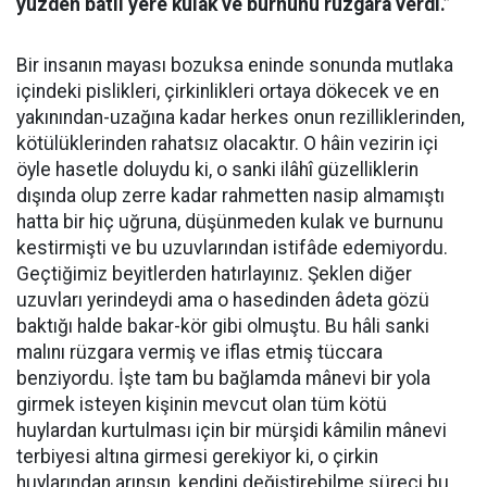
yüzden bâtıl yere kulak ve burnunu rüzgara verdi.”
Bir insanın mayası bozuksa eninde sonunda mutlaka
içindeki pislikleri, çirkinlikleri ortaya dökecek ve en
yakınından-uzağına kadar herkes onun rezilliklerinden,
kötülüklerinden rahatsız olacaktır. O hâin vezirin içi
öyle hasetle doluydu ki, o sanki ilâhî güzelliklerin
dışında olup zerre kadar rahmetten nasip almamıştı
hatta bir hiç uğruna, düşünmeden kulak ve burnunu
kestirmişti ve bu uzuvlarından istifâde edemiyordu.
Geçtiğimiz beyitlerden hatırlayınız. Şeklen diğer
uzuvları yerindeydi ama o hasedinden âdeta gözü
baktığı halde bakar-kör gibi olmuştu. Bu hâli sanki
malını rüzgara vermiş ve iflas etmiş tüccara
benziyordu. İşte tam bu bağlamda mânevi bir yola
girmek isteyen kişinin mevcut olan tüm kötü
huylardan kurtulması için bir mürşidi kâmilin mânevi
terbiyesi altına girmesi gerekiyor ki, o çirkin
huylarından arınsın, kendini değiştirebilme süreci bu