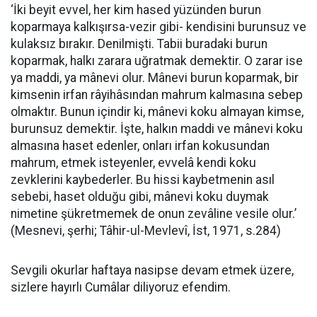
‘İki beyit evvel, her kim hased yüzünden burun
koparmaya kalkışırsa-vezir gibi- kendisini burunsuz ve
kulaksız bırakır. Denilmişti. Tabii buradaki burun
koparmak, halkı zarara uğratmak demektir. O zarar ise
ya maddi, ya mânevi olur. Mânevi burun koparmak, bir
kimsenin irfan râyihâsından mahrum kalmasına sebep
olmaktır. Bunun içindir ki, mânevi koku almayan kimse,
burunsuz demektir. İşte, halkın maddi ve mânevi koku
almasına haset edenler, onları irfan kokusundan
mahrum, etmek isteyenler, evvelâ kendi koku
zevklerini kaybederler. Bu hissi kaybetmenin asıl
sebebi, haset olduğu gibi, mânevi koku duymak
nimetine şükretmemek de onun zevâline vesile olur.’
(Mesnevi, şerhi; Tâhir-ul-Mevlevî, İst, 1971, s.284)
Sevgili okurlar haftaya nasipse devam etmek üzere,
sizlere hayırlı Cumâlar diliyoruz efendim.