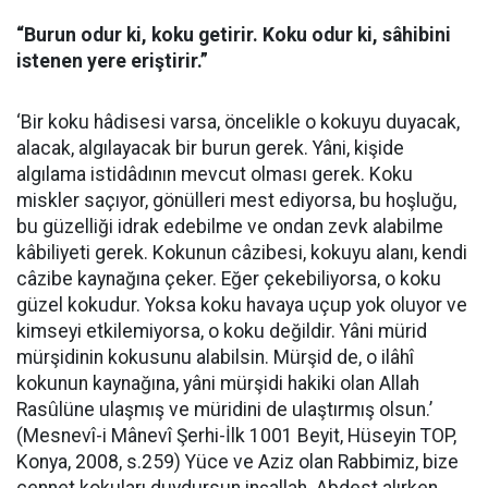
“Burun odur ki, koku getirir. Koku odur ki, sâhibini
istenen yere eriştirir.”
‘Bir koku hâdisesi varsa, öncelikle o kokuyu duyacak,
alacak, algılayacak bir burun gerek. Yâni, kişide
algılama istidâdının mevcut olması gerek. Koku
miskler saçıyor, gönülleri mest ediyorsa, bu hoşluğu,
bu güzelliği idrak edebilme ve ondan zevk alabilme
kâbiliyeti gerek. Kokunun câzibesi, kokuyu alanı, kendi
câzibe kaynağına çeker. Eğer çekebiliyorsa, o koku
güzel kokudur. Yoksa koku havaya uçup yok oluyor ve
kimseyi etkilemiyorsa, o koku değildir. Yâni mürid
mürşidinin kokusunu alabilsin. Mürşid de, o ilâhî
kokunun kaynağına, yâni mürşidi hakiki olan Allah
Rasûlüne ulaşmış ve müridini de ulaştırmış olsun.’
(Mesnevî-i Mânevî Şerhi-İlk 1001 Beyit, Hüseyin TOP,
Konya, 2008, s.259) Yüce ve Aziz olan Rabbimiz, bize