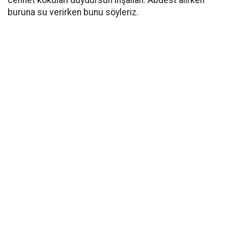
cennet kokuları duydursun inşallah. Abdest alırken
buruna su verirken bunu söyleriz.