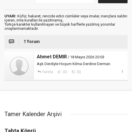
UYARI:
Küfür, hakaret, rencide edici cümleler veya imalar, inançlara saldırı
içeren, imla kuralları ile yazılmamış,
Türkçe karakter kullanılmayan ve büyük harflerle yazılmış yorumlar
onaylanmamaktadır.
1 Yorum
Ahmet DEMIR
/ 18 Mayıs 2026 20:03
Aşk Derdiyle Hoşum Kılma Derdine Derman.
Yanıtla
(0)
(0)
Tamer Kalender Arşivi
Tahta Köprü