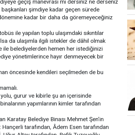
lediyeye geçiş manevrası mı dersiniz ne derseniz
ye başkanları şimdiye kadar geçen sürede
 dönemine kadar bir daha da göremeyeceğiniz
tobüs ile yapılan toplu ulaşımdaki sıkıntılar
 da ulaşımla ilgili istekler de dâhil olmak
 ile belediyelerden hemen her istediğinizi
lediye yönetimlerince hayır denmeyecek bir
man öncesinde kendileri seçilmeden de bu
lmamalı.
olu, gurur ve kibirle şu an içerisinde
 binalarının yapımlarının kimler tarafından
lan Karatay Belediye Binası Mehmet Şen’in
Hançerli tarafından, Âdem Esen tarafından
 İ. Uğur Altay tarafından, Refik Tuzcuoğlu