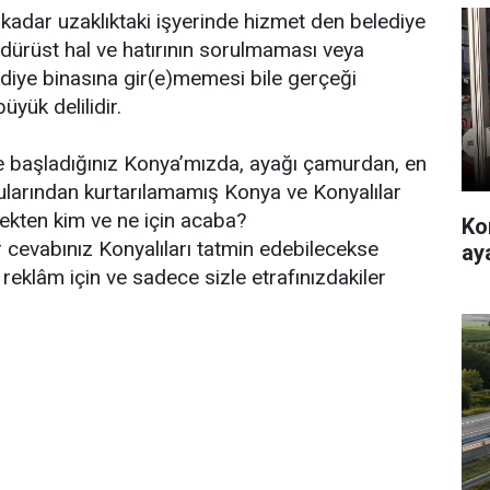
kadar uzaklıktaki işyerinde hizmet den belediye
dürüst hal ve hatırının sorulmaması veya
iye binasına gir(e)memesi bile gerçeği
yük delilidir.
 başladığınız Konya’mızda, ayağı çamurdan, en
sularından kurtarılamamış Konya ve Konyalılar
çekten kim ve ne için acaba?
Ko
r cevabınız Konyalıları tatmin edebilecekse
ay
reklâm için ve sadece sizle etrafınızdakiler