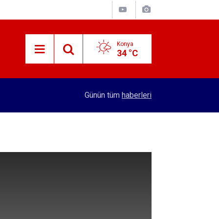
Konya
34 °C
14:43
Patates fiyatını düşürecek sevkiyat! 2 bin TIR b
Günün tüm
haberleri