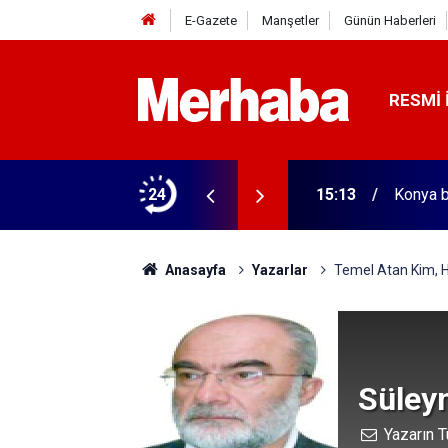
E-Gazete
Manşetler
Günün Haberleri
RESMI 
nsörler mühürlendi
24
15:13
Konya b
Anasayfa
Yazarlar
Temel Atan Kim, 
Süley
Yazarın T