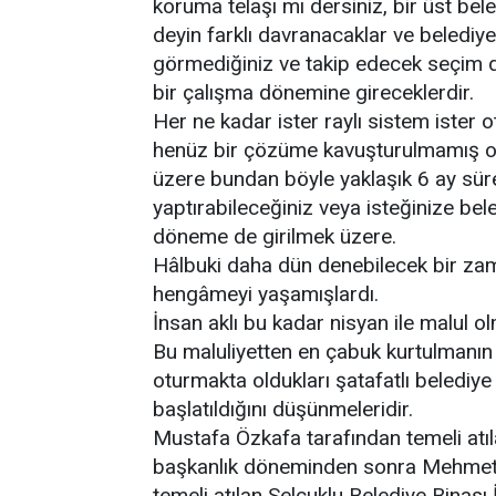
koruma telaşı mı dersiniz, bir üst be
deyin farklı davranacaklar ve beledi
görmediğiniz ve takip edecek seçim
bir çalışma dönemine gireceklerdir.
Her ne kadar ister raylı sistem ister o
henüz bir çözüme kavuşturulmamış olsa
üzere bundan böyle yaklaşık 6 ay süre
yaptırabileceğiniz veya isteğinize be
döneme de girilmek üzere.
Hâlbuki daha dün denebilecek bir za
hengâmeyi yaşamışlardı.
İnsan aklı bu kadar nisyan ile malul o
Bu maluliyetten en çabuk kurtulmanın y
oturmakta oldukları şatafatlı belediye
başlatıldığını düşünmeleridir.
Mustafa Özkafa tarafından temeli atı
başkanlık döneminden sonra Mehmet 
temeli atılan Selçuklu Belediye Binası