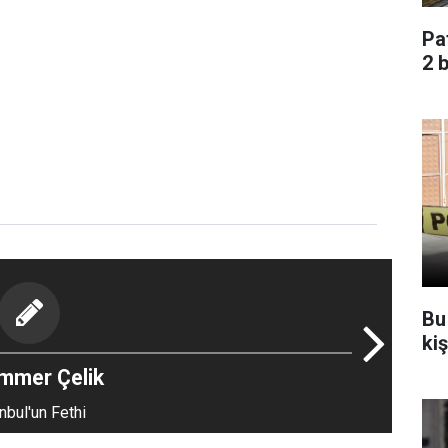
Pa
2 
Bu
ki
mmer Çelik
nbul'un Fethi