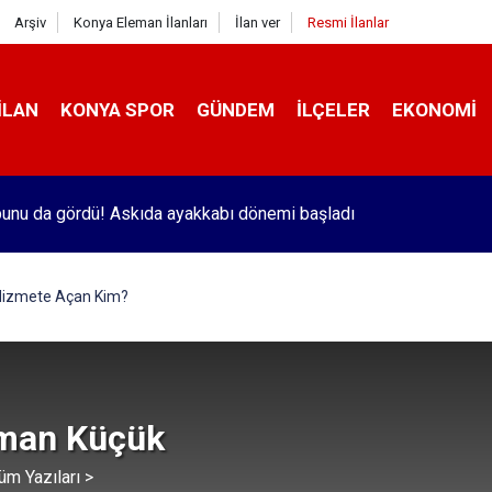
Arşiv
Konya Eleman İlanları
İlan ver
Resmi İlanlar
İLAN
KONYA SPOR
GÜNDEM
İLÇELER
EKONOMI
unu da gördü! Askıda ayakkabı dönemi başladı
Hizmete Açan Kim?
man Küçük
üm Yazıları >