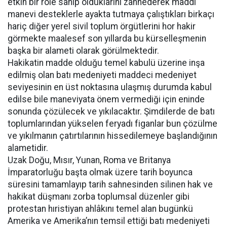
etkin bir role sahip olduklarını zannederek maddi
manevi desteklerle ayakta tutmaya çalıştıkları birkaçı
hariç diğer yerel sivil toplum örgütlerini hor hakir
görmekte maalesef son yıllarda bu kürselleşmenin
başka bir alameti olarak görülmektedir.
Hakikatin madde olduğu temel kabulü üzerine inşa
edilmiş olan batı medeniyeti maddeci medeniyet
seviyesinin en üst noktasına ulaşmış durumda kabul
edilse bile maneviyata önem vermediği için eninde
sonunda çözülecek ve yıkılacaktır. Şimdilerde de batı
toplumlarından yükselen feryadı figanlar bun çözülme
ve yıkılmanın çatırtılarının hissedilemeye başlandığının
alametidir.
Uzak Doğu, Mısır, Yunan, Roma ve Britanya
İmparatorluğu başta olmak üzere tarih boyunca
süresini tamamlayıp tarih sahnesinden silinen hak ve
hakikat düşmanı zorba toplumsal düzenler gibi
protestan hıristiyan ahlâkını temel alan bugünkü
Amerika ve Amerika’nın temsil ettiği batı medeniyeti