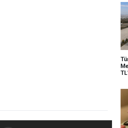
Tü
Me
TL'