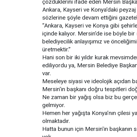
çözdüklerini ifade eden Mersin Başkan
Ankara, Kayseri ve Konya’daki peyzaj 
sözlerine şöyle devam ettiğini gazete
“Ankara, Kayseri ve Konya gibi şehirl
içinde kalıyor. Mersin’de ise böyle bi
belediyecilik anlayışımız ve önceliği
üretmektir.”
Hani son bir iki yıldır kurak mevsimden
ediliyordu ya, Mersin Belediye Başkan
var.
Meseleye siyasi ve ideolojik açıdan 
Mersin'in başkanı doğru tespitleri doğ
Ne zaman bir yağış olsa biz bu gerçe
gelmiyor.
Hemen her yağışta Konya’nın çilesi ya
olmaktadır.
Hatta bunun için Mersin'in başkanın sö
yok.