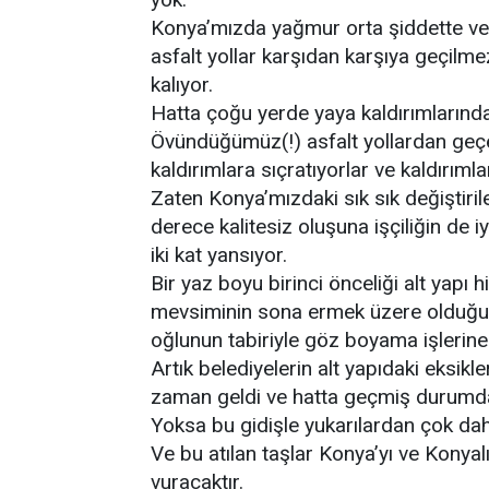
Konya’mızda yağmur orta şiddette ve 3
asfalt yollar karşıdan karşıya geçilmez
kalıyor.
Hatta çoğu yerde yaya kaldırımlarında
Övündüğümüz(!) asfalt yollardan geçen 
kaldırımlara sıçratıyorlar ve kaldırıml
Zaten Konya’mızdaki sık sık değiştiril
derece kalitesiz oluşuna işçiliğin de i
iki kat yansıyor.
Bir yaz boyu birinci önceliği alt yapı
mevsiminin sona ermek üzere olduğu ş
oğlunun tabiriyle göz boyama işlerine 
Artık belediyelerin alt yapıdaki eksik
zaman geldi ve hatta geçmiş durumda
Yoksa bu gidişle yukarılardan çok dah
Ve bu atılan taşlar Konya’yı ve Konyalı
vuracaktır.