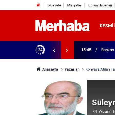
E-Gazete
Manşetler
Günün Haberleri
RESMI 
ğitim Kampüsü'ne ziyaret
24
15:45
Başkan 
Anasayfa
Yazarlar
Konyaya Atılan Ta
Süley
Yazarın T