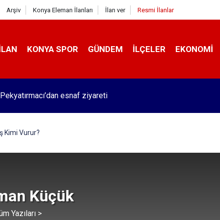
Arşiv
Konya Eleman İlanları
İlan ver
Resmi İlanlar
İLAN
KONYA SPOR
GÜNDEM
İLÇELER
EKONOMI
Pekyatırmacı’dan esnaf ziyareti
ş Kimi Vurur?
man Küçük
üm Yazıları >