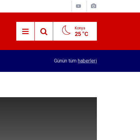
Konya
25 °C
15:38
Konyalı patron 70 bin TL maaşla personel arıyor!
Günün tüm
haberleri