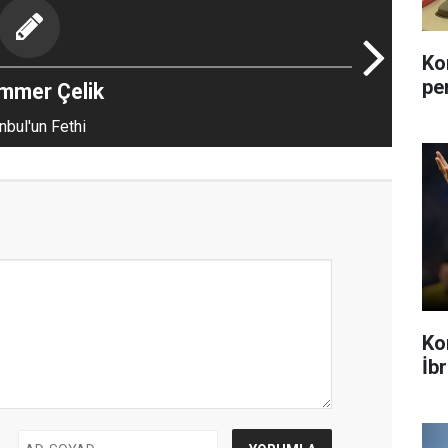
Ko
pe
mmer Çelik
nbul'un Fethi
Ko
İb