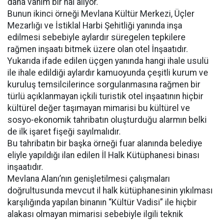
daha vahim bir hal alıyor.
Bunun ikinci örneği Mevlana Kültür Merkezi, Üçler
Mezarlığı ve İstiklal Harbi Şehitliği yanında inşa
edilmesi sebebiyle aylardır süregelen tepkilere
rağmen inşaatı bitmek üzere olan otel İnşaatıdır.
Yukarıda ifade edilen üçgen yanında hangi ihale usulü
ile ihale edildiği aylardır kamuoyunda çeşitli kurum ve
kuruluş temsilcilerince sorgulanmasına rağmen bir
türlü açıklanmayan içkili turistik otel inşaatının hiçbir
kültürel değer taşımayan mimarisi bu kültürel ve
sosyo-ekonomik tahribatın oluşturduğu alarmın belki
de ilk işaret fişeği sayılmalıdır.
Bu tahribatın bir başka örneği fuar alanında belediye
eliyle yapıldığı ilan edilen İl Halk Kütüphanesi binası
inşaatıdır.
Mevlana Alanı’nın genişletilmesi çalışmaları
doğrultusunda mevcut il halk kütüphanesinin yıkılması
karşılığında yapılan binanın “Kültür Vadisi” ile hiçbir
alakası olmayan mimarisi sebebiyle ilgili teknik