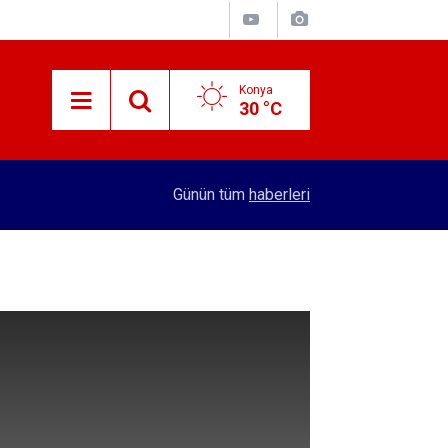
Konya
30 °C
12:57
Kırtasiye sektöründe okula dönüş mesaisi başla
Günün tüm
haberleri