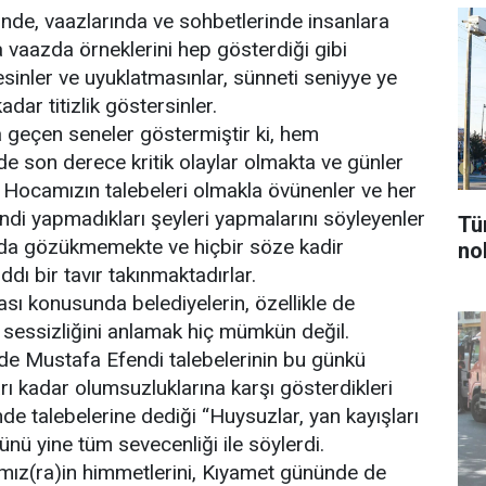
rinde, vaazlarında ve sohbetlerinde insanlara
 vaazda örneklerini hep gösterdiği gibi
sinler ve uyuklatmasınlar, sünneti seniyye ye
ar titizlik göstersinler.
a geçen seneler göstermiştir ki, hem
 son derece kritik olaylar olmakta ve günler
Hocamızın talebeleri olmakla övünenler ve her
endi yapmadıkları şeyleri yapmalarını söyleyenler
Tü
arda gözükmemekte ve hiçbir söze kadir
nok
ı bir tavır takınmaktadırlar.
ası konusunda belediyelerin, özellikle de
 sessizliğini anlamak hiç mümkün değil.
de Mustafa Efendi talebelerinin bu günkü
arı kadar olumsuzluklarına karşı gösterdikleri
nde talebelerine dediği “Huysuzlar, yan kayışları
ünü yine tüm sevecenliği ile söylerdi.
mız(ra)in himmetlerini, Kıyamet gününde de