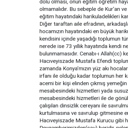
dolu olması, onun eğitim öğretim hay
olmamalıdır. Bu sebeple de Kur’an ve 
eğitim hayatındaki harikuladelikleri k
Diğer taraftan aile efradının, arkadaşla
hocamızın hayatındaki en büyük harik
kendisini içinde yaşadığı toplumun tü
nerede ise 73 yıllık hayatında kendi ne
bulunmamasıdır. Cenabı-ı Allah(cc) k
Hacıveyiszade Mustafa Efendi toplumuz
zamanda Konya’mızın yüz akı hocaları
irfanı ile olduğu kadar toplumun her k
acemi bir kişi elinden çıkmış yemeğin t
mesabesindeki hizmetleri yada susuz k
mesabesindeki hizmetleri ile de gönü
çalışılan dinsizlik cereyanı ile savrul
kurtulmasına ve savrulup gitmesine e
Hacıveyiszade Mustafa Kurucu gibi ho
Peygamberimizden(sav) beridir gelen 