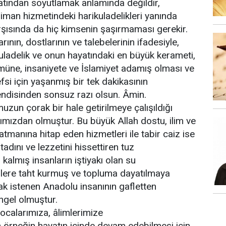
atından soyutlamak anlamında değildir,
iman hizmetindeki harikuladelikleri yanında
arşısında da hiç kimsenin şaşırmaması gerekir.
rının, dostlarının ve talebelerinin ifadesiyle,
uladelik ve onun hayatındaki en büyük kerameti,
müne, insaniyete ve İslamiyet adamış olması ve
fsi için yaşanmış bir tek dakikasının
endisinden sonsuz razı olsun. Âmin.
un çorak bir hale getirilmeye çalışıldığı
mızdan olmuştur. Bu büyük Allah dostu, ilim ve
atmanına hitap eden hizmetleri ile tabir caiz ise
adını ve lezzetini hissettiren tuz
almış insanların iştiyakı olan su
llere taht kurmuş ve topluma dayatılmaya
mak istenen Anadolu insanının gafletten
ngel olmuştur.
calarımıza, âlimlerimize
örneğin hayatın içinde devam edebilmesi için,