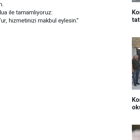
n.
Ko
dua ile tamamlıyoruz:
ta
ur, hizmetinizi makbul eylesin.”
Ko
ok