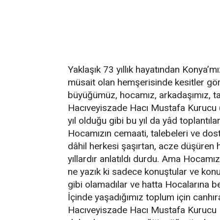
Yaklaşık 73 yıllık hayatından Konya’m
müsait olan hemşerisinde kesitler gö
büyüğümüz, hocamız, arkadaşımız, tab
Hacıveyiszade Hacı Mustafa Kurucu 
yıl olduğu gibi bu yıl da yâd toplantıla
Hocamızın cemaati, talebeleri ve dostla
dâhil herkesi şaşırtan, acze düşüren h
yıllardır anlatıldı durdu. Ama Hocamızı
ne yazık ki sadece konuştular ve konu
gibi olamadılar ve hatta Hocalarına b
İçinde yaşadığımız toplum için canhır
Hacıveyiszade Hacı Mustafa Kurucu Ho