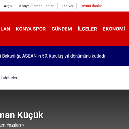
Arşiv
Konya Eleman İlanları
İlan ver
Resmi İlanlar
İLAN
KONYA SPOR
GÜNDEM
İLÇELER
EKONOMI
ri Bakanlığı, ASEAN'ın 59. kuruluş yıl dönümünü kutladı
Talebeleri
man Küçük
üm Yazıları >