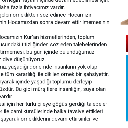
a fazla ihtiyacımız vardır.
elen örneklikten söz edince Hocamızın
ğinin Hocamızdan sonra devam ettirilmemesinin
 Hocamızın Kur’an hizmetlerinden, toplum
sundaki titizliğinden söz eden talebelerinden
ettirmemesi, bu gün içinde bulunduğumuz
ir diye düşünüyoruz.
ız yaşadığı dönemde insanların yok olup
tüm kararlılığı ile dikilen örnek bir şahsiyettir.
şayarak içinde yaşadığı toplumu derleyip
dür. Bu gibi mürşitlere insanlığın, suya olan
ardır.
i için her türlü çileye göğüs gerdiği talebeleri
ile cami kürsülerinde halka tavsiye ettikleri
 yaşayarak örnekliklerini devam ettirsinler ve