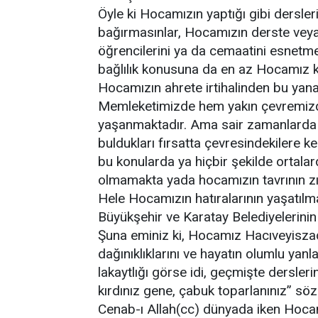
Öyle ki Hocamızın yaptığı gibi dersle
bağırmasınlar, Hocamızın derste veya
öğrencilerini ya da cemaatini esnetme
bağlılık konusuna da en az Hocamız kad
Hocamızın ahrete irtihalinden bu yan
Memleketimizde hem yakın çevremizde
yaşanmaktadır. Ama sair zamanlarda 
buldukları fırsatta çevresindekilere k
bu konularda ya hiçbir şekilde ortal
olmamakta yada hocamızın tavrının zıdd
Hele Hocamızın hatıralarının yaşatılm
Büyükşehir ve Karatay Belediyelerinin
Şuna eminiz ki, Hocamız Hacıveyisza
dağınıklıklarını ve hayatın olumlu yanl
lakaytlığı görse idi, geçmişte dersleri
kırdınız gene, çabuk toparlanınız” söz
Cenab-ı Allah(cc) dünyada iken Hoca