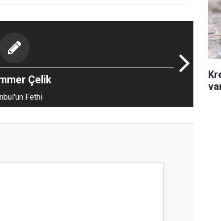
Kr
mmer Çelik
var
nbul'un Fethi