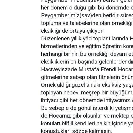
her dönem olduğu gibi bu dönemde dah
Peygamberimiz(sav)den beridir süreg
topluma ve talebelerine olan örnekli
eksikliği de ortaya çıkıyor.
Düzenlenen yıllık yâd toplantılarında
hizmetlerinden ve eğitim öğretim konu
herhangi birinin bu örnekliği devam 
eksikliklerin en başında gelenlerdend
Hacıveyiszade Mustafa Efendi Hocam
gitmelerine sebep olan fitnelerin önüne 
Örnek aldığı güzel ahlakı eksiksiz ya
toplayan nebevi meşrep bir büyüğümüz
ihtiyacı gibi her dönemde ihtiyacımız v
Bu sebeple de gönül isterdi ki yetişmes
de Hocamız gibi olsunlar ve mektepler 
konuları bilfiil kendileri halkın içinde
konuştukları sözde kalmasın.