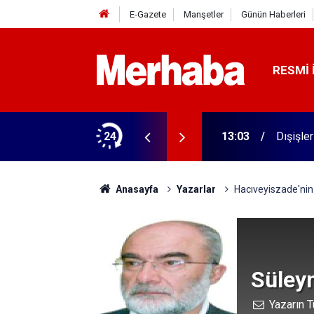
E-Gazete
Manşetler
Günün Haberleri
RESMI 
ğe taşınıyor
24
13:03
Dışişle
Anasayfa
Yazarlar
Hacıveyiszade'nin 
Süley
Yazarın T