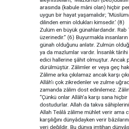
arasında (kabule mâni olan) hiçbir per
uygun bir hayat yaşamalıdır; ‘Müslüm
dilinden emin oldukları kimsedir.’ (8)
Zulüm en büyük günahlardandır. Rab Teâl
üzerinedir.” (6) Buyurmakla insanla
günah olduğunu anlatır. Zulmün oldu
ya da mazlumlar vardır. İnsanlık târihi
edici hallerine şâhit olmuştur. Ancak
dürülmüştür. Zâlimler er veya geç hak e
Zâlime arka çıkılamaz ancak karşı çıkıl
Allâh’ı çok zikredenler ve zulme uğra
zamanda zâlim dost edinilemez. Zâlimi
“Çünkü onlar Allâh’a karşı sana hiçbir
dostudurlar. Allah da takva sâhiplerin
Allah Teâlâ zâlime mühlet verir ama c
karşılığını dünyâdayken verir bâzıları
yeri değildir. Bu dünya imtihan dünyâs