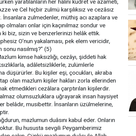
rken yaratılanların her hâlini kudret ve azameti,
Azze ve Cel hiçbir zulmü karşılıksız ve cezâsız
r. İnsanlara zulmedenler, müthiş acı azaplara ve
ap olmaları onlar için kaçınılmaz sondur ve
 biz, sizin ve benzerlerinizi helâk ettik.
phesiz O’nun yakalaması, pek elem vericidir,
in sonu nasılmış?” (5)
zlum kimse haksızlığı, cezâyı, şiddeti hak
ızlıklarla, adâletsizliklerle, zulümlerle
a düşürürler. Bu kişiler eşi, çocukları, akraba
atap olan mazlum kişiler hakları zorla ellerinden
ak etmedikleri cezâlara çarptırılan kişilerdir.
kıl almaz olumsuzluklara uğrayarak insan haysiyet
r belâdır, musibettir. İnsanların üzülmelerine,
tir.
durun, mazlumun duâsını kabul eder. Onların
yoktur. Bu hususta sevgili Peygamberimiz
dan sakın. Çünkü mazlumun duâsı ile Allah