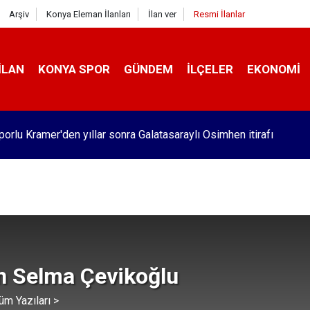
Arşiv
Konya Eleman İlanları
İlan ver
Resmi İlanlar
İLAN
KONYA SPOR
GÜNDEM
İLÇELER
EKONOMI
orlu Kramer'den yıllar sonra Galatasaraylı Osimhen itirafı
n Selma Çevikoğlu
üm Yazıları >