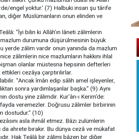
de/engel yoktur.’ (7) Halbuki insan şu târife
an, diğer Müslümanların onun elinden ve
â: “İyi bilin ki Allâh’ın lâneti zâlimlerin
rın mazlum durumuna düşürülmesinin büyük
ğu yerde zâlim vardır onun yanında da mazlum
 nice zâlimlerin nice mazlumların hakkını ihlal
 pişman olanlar müstesna hepsinin defterleri
ttikleri cezâya çarptırılırlar.
abilir. “Ancak îmân edip sâlih amel işleyenler,
dıktan sonra yardımlaşanlar başka.” (9) Aynı
n dostu yine zâlimdir. Kur’ân-ı Kerim’de:
 fayda veremezler. Doğrusu zâlimler birbirinin
in dostudur.” (10)
ezâsını asla ihmâl etmez. Bâzı zulümlerin
nı da ahrete bırakır. Bu dünya cezâ ve mükafat
ıdır. Hak Teâlâ bir zâlimi bâzen bir diğer