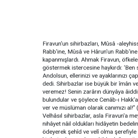
Firavun'un sihirbazları, Mûsâ -aleyhis
Rabb'ine, Mûsâ ve Hârun'un Rabb'ine 
kapanmışlardı. Ahmak Firavun, öfkel
göstermek istercesine haykırdı: ‘Ben 
Andolsun, ellerinizi ve ayaklarınızı ça
dedi. Sihirbazlar ise büyük bir îmân v
veremez! Senin zarârın dünyâya âiddir.
bulundular ve şöylece Cenâb-ı Hakk'a il
ver ve müslüman olarak canımızı al!" 
Velhâsıl sihirbazlar, asla Firavun'a me
nihâyet nâil oldukları hidâyetin bedeli
ödeyerek şehîd ve velî olma şerefiyle