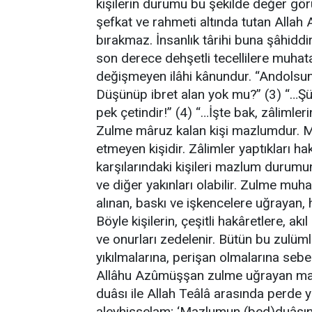
kişilerin durumu bu şekilde değer görü
şefkat ve rahmeti altında tutan Allah 
bırakmaz. İnsanlık târihi buna şâhiddi
son derece dehşetli tecellilere muhat
değişmeyen ilâhi kânundur. “Andolsun ki
Düşünüp ibret alan yok mu?” (3) “…Şü
pek çetindir!” (4) “…İşte bak, zâlimler
Zulme mâruz kalan kişi mazlumdur. Ma
etmeyen kişidir. Zâlimler yaptıkları haks
karşılarındaki kişileri mazlum durumun
ve diğer yakınları olabilir. Zulme muh
alınan, baskı ve işkencelere uğrayan, h
Böyle kişilerin, çeşitli hakâretlere, a
ve onurları zedelenir. Bütün bu zulümle
yıkılmalarına, perişan olmalarına sebep
Allâhu Azûmüşşan zulme uğrayan mağ
duâsı ile Allah Teâlâ arasında perde 
aleyhisselam; ‘Mazlumun (bed)duâsın