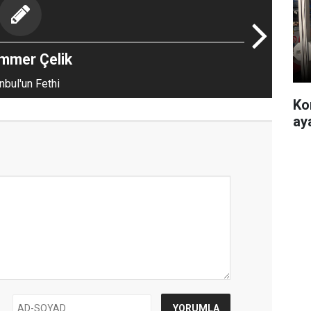
mmer Çelik
nbul'un Fethi
Ko
ay