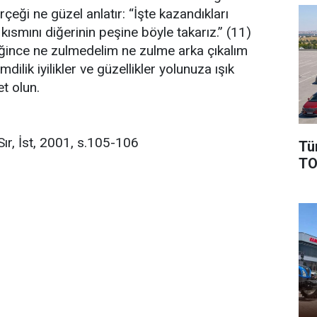
rçeği ne güzel anlatır: “İşte kazandıkları
kısmını diğerinin peşine böyle takarız.” (11)
ğince ne zulmedelim ne zulme arka çıkalım
lik iyilikler ve güzellikler yolunuza ışık
t olun.
r, İst, 2001, s.105-106
Tü
TO