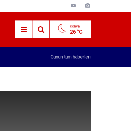
Konya
26 °C
15:29
Merkez Bankası rezervleri açıklandı
Günün tüm
haberleri