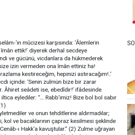
selâm-'ın mûcizesi karşısında: ‘Âlemlerin
SO
îmân ettik!’ diyerek derhal secdeye
endi ve gücünü, vicdanlara da hükmederek
size izin vermeden ona îmân ettiniz ha!
prazlama kestireceğim, hepinizi astıracağım!..’
ecdi içinde: ‘Senin zulmün bize bir zarar
 Âhiret seâdeti ise, ebedîdir!’ ifâdesinde
tica eylediler: “... Rabb'imiz! Bize bol bol sabır
(1)
yletmediler ve onun tehditlerine aldırmadılar;
ni, kol ve bacaklarının çapraz kesilmesi şeklinde
 Cenâb-ı Hakk'a kavuştular.” (2) Zulme uğrayan