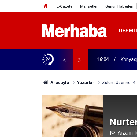
E-Gazete
Manşetler
Günün Haberleri
RESMI 
aldı! 313 beygir motoru var
24
16:04
Konyasp
Anasayfa
Yazarlar
Zulüm Üzerine -4-
Nurte
Yazarın T