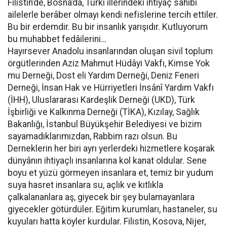
Filistin’de, Bosna’da, Türkî illerindeki ihtiyaç sâhibi
ailelerle berâber olmayı kendi nefislerine tercih ettiler.
Bu bir erdemdir. Bu bir insanlık yarışıdır. Kutluyorum
bu muhabbet fedâilerini…
Hayırsever Anadolu insanlarından oluşan sivil toplum
örgütlerinden Aziz Mahmut Hüdâyi Vakfı, Kimse Yok
mu Derneği, Dost eli Yardım Derneği, Deniz Feneri
Derneği, İnsan Hak ve Hürriyetleri İnsânî Yardım Vakfı
(İHH), Uluslararası Kardeşlik Derneği (UKD), Türk
İşbirliği ve Kalkınma Derneği (TİKA), Kızılay, Sağlık
Bakanlığı, İstanbul Büyükşehir Belediyesi ve bizim
sayamadıklarımızdan, Rabbim razı olsun. Bu
Derneklerin her biri ayrı yerlerdeki hizmetlere koşarak
dünyânın ihtiyaçlı insanlarına kol kanat oldular. Sene
boyu et yüzü görmeyen insanlara et, temiz bir yudum
suya hasret insanlara su, açlık ve kıtlıkla
çalkalananlara aş, giyecek bir şey bulamayanlara
giyecekler götürdüler. Eğitim kurumları, hastaneler, su
kuyuları hatta köyler kurdular. Filistin, Kosova, Nijer,