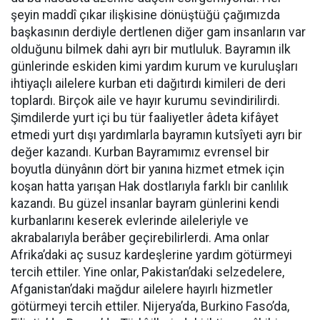
şeyin maddî çıkar ilişkisine dönüştüğü çağımızda
başkasının derdiyle dertlenen diğer gam insanların var
olduğunu bilmek dahi ayrı bir mutluluk. Bayramın ilk
günlerinde eskiden kimi yardım kurum ve kuruluşları
ihtiyaçlı ailelere kurban eti dağıtırdı kimileri de deri
toplardı. Birçok aile ve hayır kurumu sevindirilirdi.
Şimdilerde yurt içi bu tür faaliyetler âdeta kifâyet
etmedi yurt dışı yardımlarla bayramın kutsîyeti ayrı bir
değer kazandı. Kurban Bayramımız evrensel bir
boyutla dünyânın dört bir yanına hizmet etmek için
koşan hatta yarışan Hak dostlarıyla farklı bir canlılık
kazandı. Bu güzel insanlar bayram günlerini kendi
kurbanlarını keserek evlerinde aileleriyle ve
akrabalarıyla berâber geçirebilirlerdi. Ama onlar
Afrika’daki aç susuz kardeşlerine yardım götürmeyi
tercih ettiler. Yine onlar, Pakistan’daki selzedelere,
Afganistan’daki mağdur ailelere hayırlı hizmetler
götürmeyi tercih ettiler. Nijerya’da, Burkino Faso’da,