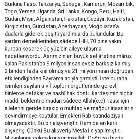
Burkina Faso, Tanzanya, Senegal, Kamerun, Mozambik,
Togo, Yemen, Uganda, Sri Lanka, Kongo, Peru, Haiti,
Sudan, Mısır, Afganistan, Pakistan, Cezâyir, Kazakistan,
Kırgızistan, Gürcistan, Azerbaycan, Moğolistan’a
dualarla giderek çeşitli yardımlarda bulundular. Bu
yardım derneklerinden sâdece İHH, 70 bine yakın
kurban keserek üç yüz bin aileye ulaşma
hedefleniyordu. Asrımızın en büyük sel âfetine mâruz
kalan Pakistan’da 9 milyon insan evsiz barksız kalmış,
2 binden fazla kişi ölmüş ve 21 milyon insan doğrudan
etkilendiğinden Bayrama acıyla girmişti. İşte burada
isimleri sayılan sivil toplum örgütlerinde görevli
binlerce cefâkar ve hasbî hak dostu kardeşimiz hiçbir
maddi beklenti olmadan sâdece Allah(c.c) rızası için
ailelerini geride bırakıp o muhtaç ve mağdur insanların
sevindirmeye koştular. Emekleri Rab katında ziyan
olmayacaktır. Bu bir alışveriştir. Hem de en karlı
alışveriş. Çünkü Bu alışveriş Mevla ile yapılmıştır.
Mizanlarına çokça konsun inşallah. Doğrusu bizde