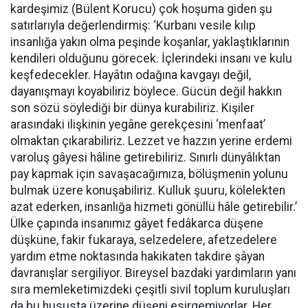
kardeşimiz (Bülent Korucu) çok hoşuma giden şu
satırlarıyla değerlendirmiş: ‘Kurbanı vesile kılıp
insanlığa yakın olma peşinde koşanlar, yaklaştıklarının
kendileri olduğunu görecek. İçlerindeki insanı ve kulu
keşfedecekler. Hayâtın odağına kavgayı değil,
dayanışmayı koyabiliriz böylece. Gücün değil hakkın
son sözü söylediği bir dünya kurabiliriz. Kişiler
arasındaki ilişkinin yegâne gerekçesini ‘menfaat’
olmaktan çıkarabiliriz. Lezzet ve hazzın yerine erdemi
varoluş gâyesi hâline getirebiliriz. Sınırlı dünyâlıktan
pay kapmak için savaşacağımıza, bölüşmenin yolunu
bulmak üzere konuşabiliriz. Kulluk şuuru, kölelekten
azat ederken, insanlığa hizmeti gönüllü hâle getirebilir.’
Ülke çapında insanımız gâyet fedâkarca düşene
düşküne, fakir fukaraya, selzedelere, afetzedelere
yardım etme noktasında hakikaten takdire şâyan
davranışlar sergiliyor. Bireysel bazdaki yardımların yanı
sıra memleketimizdeki çeşitli sivil toplum kuruluşları
da bu hususta üzerine düşeni esirgemiyorlar. Her