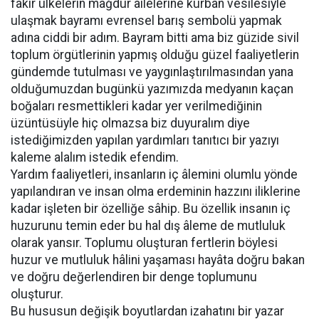
fakir ülkelerin mağdur ailelerine kurban vesilesiyle
ulaşmak bayramı evrensel barış sembolü yapmak
adına ciddi bir adım. Bayram bitti ama biz güzide sivil
toplum örgütlerinin yapmış olduğu güzel faaliyetlerin
gündemde tutulması ve yaygınlaştırılmasından yana
olduğumuzdan bugünkü yazımızda medyanın kaçan
boğaları resmettikleri kadar yer verilmediğinin
üzüntüsüyle hiç olmazsa biz duyuralım diye
istediğimizden yapılan yardımları tanıtıcı bir yazıyı
kaleme alalım istedik efendim.
Yardım faaliyetleri, insanların iç âlemini olumlu yönde
yapılandıran ve insan olma erdeminin hazzını iliklerine
kadar işleten bir özelliğe sâhip. Bu özellik insanın iç
huzurunu temin eder bu hal dış âleme de mutluluk
olarak yansır. Toplumu oluşturan fertlerin böylesi
huzur ve mutluluk hâlini yaşaması hayâta doğru bakan
ve doğru değerlendiren bir denge toplumunu
oluşturur.
Bu hususun değişik boyutlardan izahatını bir yazar