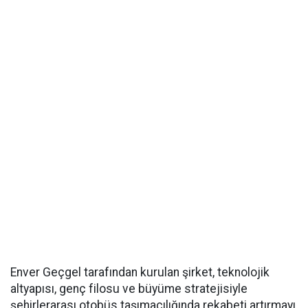
Enver Geçgel tarafından kurulan şirket, teknolojik
altyapısı, genç filosu ve büyüme stratejisiyle
şehirlerarası otobüs taşımacılığında rekabeti artırmayı