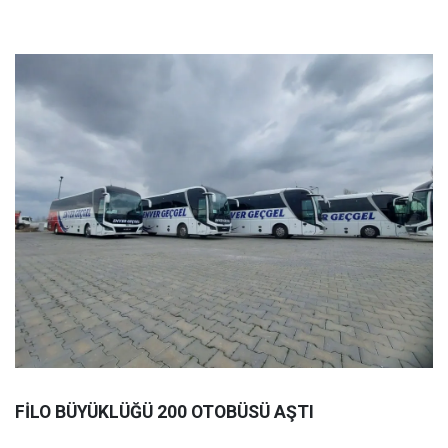
FİLO BÜYÜKLÜĞÜ 200 OTOBÜSÜ AŞTI