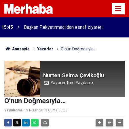
15:45
Başkan Pekyatırmacı’dan esnaf ziyareti
Anasayfa
Yazarlar
O’nun Doğmasıyla…
Nurten Selma Çevikoğlu
Yazarın Tüm Yazıları >
O’nun Doğmasıyla…
Yayınlanma:
19 Nisan 2013 Cuma 06:00