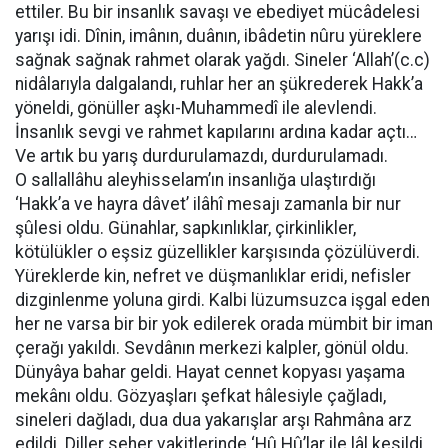
ettiler. Bu bir insanlık savaşı ve ebediyet mücâdelesi
yarışı idi. Dînin, imânın, duânın, ibâdetin nûru yüreklere
sağnak sağnak rahmet olarak yağdı. Sineler ‘Allah’(c.c)
nidâlarıyla dalgalandı, ruhlar her an şükrederek Hakk’a
yöneldi, gönüller aşkı-Muhammedî ile alevlendi.
İnsanlık sevgi ve rahmet kapılarını ardına kadar açtı…
Ve artık bu yarış durdurulamazdı, durdurulamadı.
O sallallâhu aleyhisselam’ın insanlığa ulaştırdığı
‘Hakk’a ve hayra dâvet’ ilâhî mesajı zamanla bir nur
şûlesi oldu. Günahlar, sapkınlıklar, çirkinlikler,
kötülükler o eşsiz güzellikler karşısında çözülüverdi.
Yüreklerde kin, nefret ve düşmanlıklar eridi, nefisler
dizginlenme yoluna girdi. Kalbi lüzumsuzca işgal eden
her ne varsa bir bir yok edilerek orada mümbit bir iman
çerağı yakıldı. Sevdânın merkezi kalpler, gönül oldu.
Dünyâya bahar geldi. Hayat cennet kopyası yaşama
mekânı oldu. Gözyaşları şefkat hâlesiyle çağladı,
sineleri dağladı, dua dua yakarışlar arşı Rahmâna arz
edildi. Diller seher vakitlerinde ‘Hû Hû’lar ile lâl kesildi.