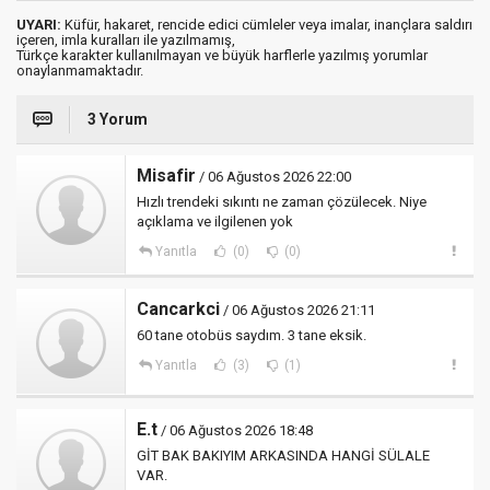
UYARI:
Küfür, hakaret, rencide edici cümleler veya imalar, inançlara saldırı
içeren, imla kuralları ile yazılmamış,
Türkçe karakter kullanılmayan ve büyük harflerle yazılmış yorumlar
onaylanmamaktadır.
3 Yorum
Misafir
/ 06 Ağustos 2026 22:00
Hızlı trendeki sıkıntı ne zaman çözülecek. Niye
açıklama ve ilgilenen yok
Yanıtla
(0)
(0)
Cancarkci
/ 06 Ağustos 2026 21:11
60 tane otobüs saydım. 3 tane eksik.
Yanıtla
(3)
(1)
E.t
/ 06 Ağustos 2026 18:48
GİT BAK BAKIYIM ARKASINDA HANGİ SÜLALE
VAR.