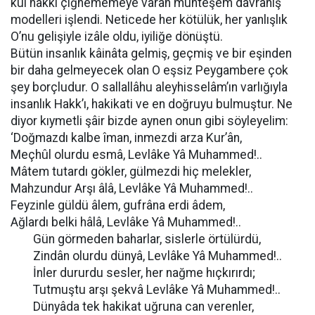
kul hakkı çiğnememeye varan muhteşem davranış
modelleri işlendi. Neticede her kötülük, her yanlışlık
O’nu gelişiyle izâle oldu, iyiliğe dönüştü.
Bütün insanlık kâinâta gelmiş, geçmiş ve bir eşinden
bir daha gelmeyecek olan O eşsiz Peygambere çok
şey borçludur. O sallallâhu aleyhisselâm’ın varlığıyla
insanlık Hakk’ı, hakikati ve en doğruyu bulmuştur. Ne
diyor kıymetli şâir bizde aynen onun gibi söyleyelim:
‘Doğmazdı kalbe îman, inmezdi arza Kur’ân,
Meçhûl olurdu esmâ, Levlâke Yâ Muhammed!..
Mâtem tutardı gökler, gülmezdi hiç melekler,
Mahzundur Arşı âlâ, Levlâke Yâ Muhammed!..
Feyzinle güldü âlem, gufrâna erdi âdem,
Ağlardı belki hâlâ, Levlâke Yâ Muhammed!..
Gün görmeden baharlar, sislerle örtülürdü,
Zindân olurdu dünyâ, Levlâke Yâ Muhammed!..
İnler dururdu sesler, her nağme hıçkırırdı;
Tutmuştu arşı şekvâ Levlâke Yâ Muhammed!..
Dünyâda tek hakikat uğruna can verenler,