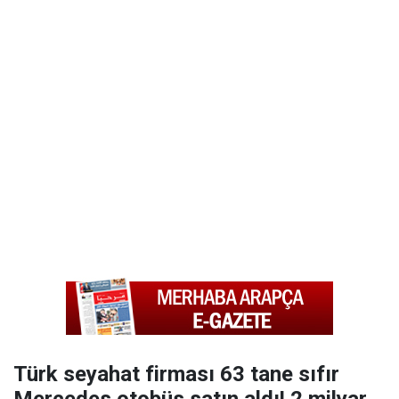
Türk seyahat firması 63 tane sıfır
Mercedes otobüs satın aldı! 2 milyar