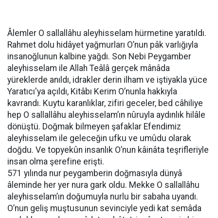
Âlemler O sallallâhu aleyhisselam hürmetine yaratıldı.
Rahmet dolu hidâyet yağmurları O’nun pâk varlığıyla
insanoğlunun kalbine yağdı. Son Nebi Peygamber
aleyhisselam ile Allah Teâlâ gerçek mânâda
yüreklerde anıldı, idrakler derin ilham ve iştiyakla yüce
Yaratıcı'ya açıldı, Kitâbı Kerim O’nunla hakkıyla
kavrandı. Kuytu karanlıklar, zifiri geceler, bed câhiliye
hep O sallallâhu aleyhisselam’ın nûruyla aydınlık hilâle
dönüştü. Doğmak bilmeyen şafaklar Efendimiz
aleyhisselam ile geleceğin ufku ve umûdu olarak
doğdu. Ve topyekûn insanlık O’nun kâinâta teşrifleriyle
insan olma şerefine erişti.
571 yılında nur peygamberin doğmasıyla dünyâ
âleminde her yer nura gark oldu. Mekke O sallallâhu
aleyhisselam’ın doğumuyla nurlu bir sabaha uyandı.
O’nun geliş muştusunun sevinciyle yedi kat semâda