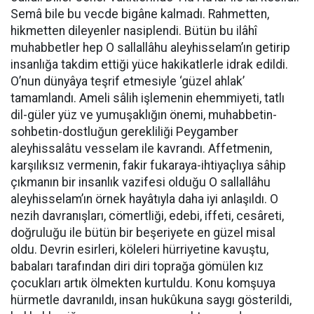
Semâ bile bu vecde bigâne kalmadı. Rahmetten,
hikmetten dileyenler nasiplendi. Bütün bu ilâhî
muhabbetler hep O sallallâhu aleyhisselam’ın getirip
insanlığa takdim ettiği yüce hakikatlerle idrak edildi.
O’nun dünyâya teşrif etmesiyle ‘güzel ahlak’
tamamlandı. Ameli sâlih işlemenin ehemmiyeti, tatlı
dil-güler yüz ve yumuşaklığın önemi, muhabbetin-
sohbetin-dostluğun gerekliliği Peygamber
aleyhissalâtu vesselam ile kavrandı. Affetmenin,
karşılıksız vermenin, fakir fukaraya-ihtiyaçlıya sâhip
çıkmanın bir insanlık vazifesi olduğu O sallallâhu
aleyhisselam’ın örnek hayâtıyla daha iyi anlaşıldı. O
nezih davranışları, cömertliği, edebi, iffeti, cesâreti,
doğruluğu ile bütün bir beşeriyete en güzel misal
oldu. Devrin esirleri, köleleri hürriyetine kavuştu,
babaları tarafından diri diri toprağa gömülen kız
çocukları artık ölmekten kurtuldu. Konu komşuya
hürmetle davranıldı, insan hukûkuna saygı gösterildi,