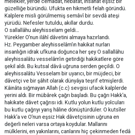
melekler, yerde cemâdat, nebâtat, insânat eşsiz bir
güzelliğe büründü. Ufukta en hikmetli felah göründü.
Kalplere misli görülmemiş semâvî bir sevdâ ateşi
yürüdü. Nefesler tutuldu, akıllar durdu.
O sallallâhu aleyhisselam geldi…
Yürekler O’nun ilâhî dâvetini almaya hazırlandı.
Hz. Peygamber aleyhisselâm’ın hakikat nurları
insanlığın idrak ufkuna doğunca her şey O sallallâhu
aleyhissalâtu vesselâm’ın getirdiği hakikatlere göre
şekil aldı. Bu kutsal dâvâ uğruna serden geçildi. O
aleyhissalâtu Vesselam bir uyarıcı, bir müjdeci, bir
dâvetçi ve bir şâhit olarak dünyâya teşrif etmişlerdi.
Kâinâta sığmayan Allah (c.c) sevgisi ufacık kalplerde
yerini aldı. Bir mübârek çağrı başladı. Bu çağrı Hakk’a,
hakikate dâvet çağrısı idi. Kutlu yolun kutlu yolcuları
bu kutlu çağrıyı yarış hâline dönüştürdüler. O kutsîler
Hakk’a ve O’nun eşsiz Hak dâvetçisinin uğruna en
değerli neleri varsa ortaya koydular. Mallarını
mülklerini, en yakınlarını, canlarını hiç çekinmeden fedâ