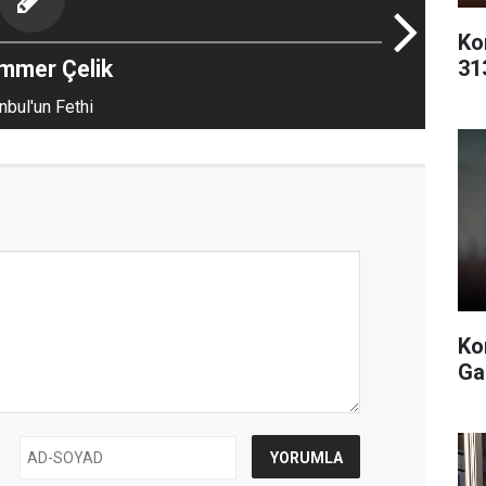
Ko
31
mmer Çelik
nbul'un Fethi
Ko
Ga