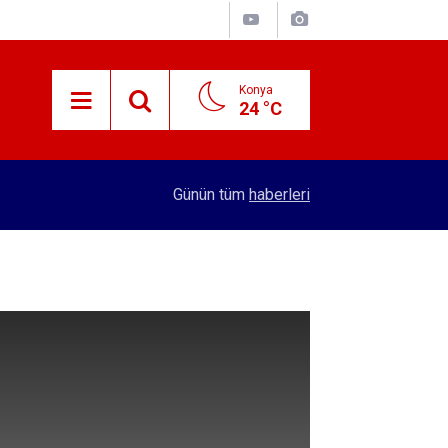
Konya
24 °C
15:29
Merkez Bankası rezervleri açıklandı
Günün tüm
haberleri