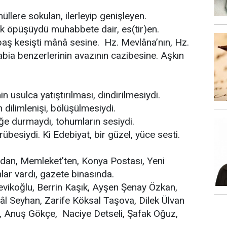
lere sokulan, ilerleyip genişleyen.
ek öpüşüydü muhabbete dair, es(tir)en.
aş kesişti mânâ sesine. Hz. Mevlâna’nın, Hz.
abia benzerlerinin avazının cazibesine. Aşkın
in usulca yatıştırılması, dindirilmesiydi.
dilimlenişi, bölüşülmesiydi.
eğe durmaydı, tohumların sesiydi.
rübesiydi. Ki Edebiyat, bir güzel, yüce sesti.
dan, Memleket’ten, Konya Postası, Yeni
nlar vardı, gazete binasında.
evikoğlu, Berrin Kaşık, Ayşen Şenay Özkan,
l Seyhan, Zarife Köksal Taşova, Dilek Ülvan
, Anuş Gökçe, Naciye Detseli, Şafak Oğuz,