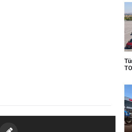
Tü
TO