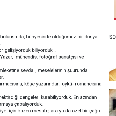
şi bulunsa da; bünyesinde olduğumuz bir dünya
SO
.
r gelişiyorduk biliyorduk…
 Yazar, mühendis, fotoğraf sanatçısı ve
emleketine sevdalı, meselelerinin şuurunda
r.
ırmacısına, köşe yazarından, öykü- romancısına
ktirdiği dengeleri kurabiliyorduk. En azından
tmamaya çabalıyorduk.
iyet için bazen mesafe, ara ya da özel bir çağrı