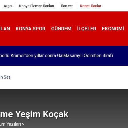
Arşiv
Konya Eleman İlanları
İlan ver
Resmi İlanlar
İLAN
KONYA SPOR
GÜNDEM
İLÇELER
EKONOMI
orlu Kramer'den yıllar sonra Galatasaraylı Osimhen itirafı
n Sesi
me Yeşim Koçak
üm Yazıları >