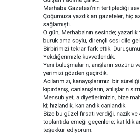
Merhaba Gazetesi’nin tertiplediği sev
Çoğumuza yazdıkları gazeteler, hiç a
sağlamıştı.
O gün, Merhaba’nın sesinde; yazarlık t
buruk ama soylu, dirençli sesi dile gel
Birbirimizi tekrar fark ettik. Duruşumu
Yekdiğerimizle kuvvetlendik.
Yeni buluşmaların, anışların sözünü ve
yerimizi gözden geçirdik.
Acılarımızı, kanayışlarımızı bir sürel
kıpırdanış, canlanışların, atılışların sırr
Mensubiyet, aidiyetlerimizin, bize mah
ki; hızlandık, kanlandık canlandık.
Bize bu güzel fırsatı verdiği, nazik ve
toplantıda emeği geçenlere; katıldıkla
teşekkür ediyorum.