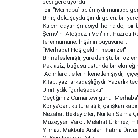
sesi gerekiyordu
Bir “Merhaba” selâmıydı munisçe gönül
Bir iç döküşüydü şimdi gelen, bir yür
Kalem dayanışmasıydı herhalde; bir b
Şems’in, Ateşbaz-ı Veli’nin, Hazreti R
terennümüne. İnşânın büyüsüne…
“Merhaba! Hoş geldin, hepinize!”
Bir nefeslenişti, yüreklenişti; bir özlem
Pek azîz, buğusu üstünde bir ekmeğin 
Adımlardı, ellerin kenetlenişiydi, çiç
Kitap, yazı arkadaşlığıydı. Yazarlık tec
Ümitliydik “gürleşecekti”.
Geçtiğimiz Cumartesi günü; Merhaba’
Konya’dan, kültüre âşık, çalışkan kadı
Nezahat Bekleyiciler, Nurten Selma Ç
Müzeyyen Varol; Melâhat Ürkmez, Hilâ
Yılmaz, Makbule Arslan, Fatma Ünver
Gülşen Fadime Çalık…