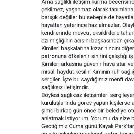
Ama sağlıklı iletişim kurma becerisine
çekilmez, yaşanmaz olarak tanımlanabil
barışık değiller bu sebeple de hayatla
hayattan yeterince haz almazlar. Olay
kendilerinde mevcut eksikliklere tah
ezilmişliğinin acısını başkasından çıka
Kimileri başkalarına kızar hıncını diğerl
patronuna öfkelenir sinirini çalıştığı iş
Kimileri arkasına güvenir hava atar ve
misali haydut kesilir. Kiminin ruh sağl
sergiler. İşte bu saydığımız menfi da
sağlıksız iletişimdir.
Böylesi sağlıksız iletişimleri sergiley
kuruluşlarında görev yapan kişilerse a
şimdi birkaç gün önce bir belediye o
anlatmak istiyorum. Yorumu da size b
Geçtiğimiz Cuma günü Kayalı Park't
ve aile yakınları maalesef şoför beyi