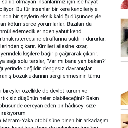
 sahip olmayan insanlarımız için ise hayat
iyor. Bu tür insanlar bir kere kendileriyle
rında bir şeylerin eksik kaldığı düşüncesiyle
ları kötümserce yorumlarlar. Bazıları da
ammül edemediklerinden yahut kendi
rtmak istercesine etraflarına saldırır dururlar.
erinden çıkarır. Kimileri ailesine kızar,
 yerindeki kişilere bağırıp çağırarak çıkarır.
ya sağı solu tersler, 'Var mı bana yan bakan?'
ığı yerinde değildir dengesiz davranışlar
vranış bozukluklarının sergilenmesinin tümü
en bireyler özellikle de devlet kurum ve
rtık siz düşünün neler olabileceğini? Bakın
tobüsünde cereyan eden bir hâdiseyi size
ırakıyorum.
an Meram-Yaka otobüsüne binen bir arkadaşım
n hem kendilerini hem de yolcuların tümünü