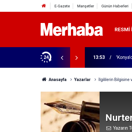
E-Gazete
Manşetler
Günün Haberleri
RESMI 
kevi açılıyor
24
13:53
'Konya’
Anasayfa
Yazarlar
İlgililerin Bilgisine
Nurte
Yazarın T