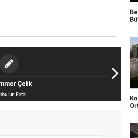
Be
Bü
mmer Çelik
nbul'un Fethi
Ko
Or