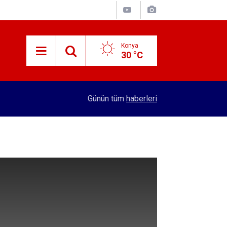
Konya
30 °C
13:29
Devlet ve Din Arasında
Günün tüm
haberleri