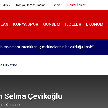
Arşiv
Konya Eleman İlanları
İlan ver
Resmi İlanlar
İLAN
KONYA SPOR
GÜNDEM
İLÇELER
EKONOMI
da taşınması istenirken iş makinelerinin bozulduğu kabir!'
 ve Dikkatine
n Selma Çevikoğlu
üm Yazıları >