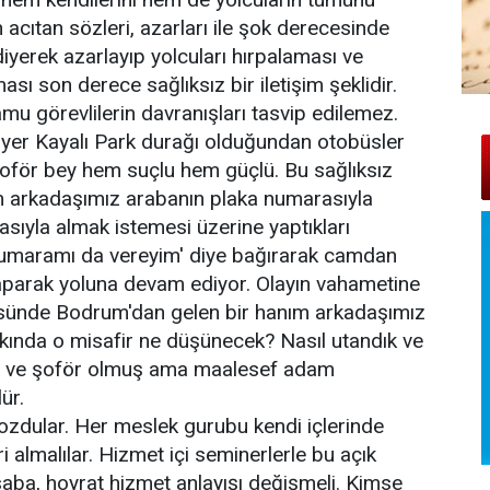
 acıtan sözleri, azarları ile şok derecesinde
diyerek azarlayıp yolcuları hırpalaması ve
sı son derece sağlıksız bir iletişim şeklidir.
u görevlilerin davranışları tasvip edilemez.
n yer Kayalı Park durağı olduğundan otobüsler
şoför bey hem suçlu hem güçlü. Bu sağlıksız
im arkadaşımız arabanın plaka numarasıyla
sıyla almak istemesi üzerine yaptıkları
 numaramı da vereyim' diye bağırarak camdan
e yaparak yoluna devam ediyor. Olayın vahametine
üsünde Bodrum'dan gelen bir hanım arkadaşımız
kkında o misafir ne düşünecek? Nasıl utandık ve
uş ve şoför olmuş ama maalesef adam
ür.
ozdular. Her meslek gurubu kendi içlerinde
ri almalılar. Hizmet içi seminerlerle bu açık
 saba, hoyrat hizmet anlayışı değişmeli. Kimse