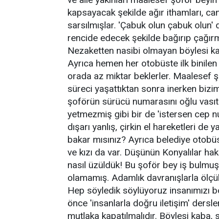
kapsayacak şekilde ağır ithamları, can
sarsılmışlar. 'Çabuk olun çabuk olun' 
rencide edecek şekilde bağırıp çağırma
Nezaketten nasibi olmayan böylesi kam
Ayrıca hemen her otobüste ilk binile
orada az miktar beklerler. Maalesef 
süreci yaşattıktan sonra inerken biz
şoförün sürücü numarasını oğlu vasıta
yetmezmiş gibi bir de 'istersen cep
dışarı yanlış, çirkin el hareketleri d
bakar mısınız? Ayrıca belediye otob
ve kızı da var. Düşünün Konyalılar ha
nasıl üzüldük! Bu şoför bey iş bulm
olamamış. Adamlık davranışlarla ölçül
Hep söyledik söylüyoruz insanımızı b
önce 'insanlarla doğru iletişim' dersle
mutlaka kapatılmalıdır. Böylesi kaba,