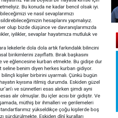
tmeliyiz. Bu konuda ne kadar bencil olsak iyi.
bileceğimizi ve nasıl sevaplarımızı
 sildirebileceğimizin hesaplarını yapmalıyız.
aber olup bizde düşünce ve davranışlarımızda
ikler, iyilikler, sevaplar hayatımıza mutluluk ve
 lekelerle dola dola artık farkındalık bilincini
l birikimlerini zayıflattı. Bırak başkasını
ne ve eğlencesine kurban etmekte. Bu gidişe dur
 seline benim diyen herkes kurban gidiyor.
 bilinçli kişiler birbirini uyarmalı. Çünkü bugün
ayatın kıyısına itilmiş durumda. Eskiden güzel
ur’an’ı ve sünnetleri esas alırken şimdi ayni
esas alır olmuşlar. Bu içler acısı bir gidiştir. Ve
aşamada, müthiş bir ihmalleri ve gerilemeleri
tandartlarımız yükseldikçe çoğu kişilerde boş
zı sürdürülmekte. Eskiden dînî kuralları