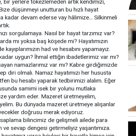
e, bir yerlere tökezlemeden artık kendimizi,
 Bize düşünmeyi unutturan bu hızlı hayat
a kadar devam ederse vay hâlimize… Silkinmeli
rtık.
zı sorgulamaya. Nasıl bir hayat tarzımız var?
enarda mı yoksa baş köşede mi? Hayatımızın
de kayıplarımızın had ve hesabını yapamayız.
kadar uygun? İhmal ettiğin ibadetlerimiz var mı?
sayan namazlarımız var mı? Kabre girdiğimizde
ep diri olmalı. Namaz hayatımızı her hususta
lütfen bu hesabı yaparak tedbirimizi alalım. Eğer
sunda samimi isek bir yolunu mutlaka
bize yardım eder. Mazeret üretmeyelim,
eyelim. Bu dünyada mazeret üretmeye alışanlar
iyecekler doğrusu merak ediyoruz.
saplama bilincimiz de gelişmeli ailede para
h ve sevap dengesi getirmeliyiz yaşantımıza.
 hayatımız varsa böylesi bir hayatla kimse için