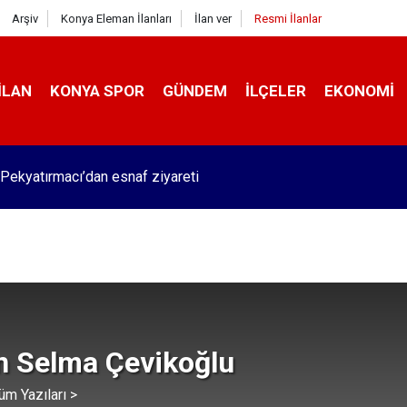
Arşiv
Konya Eleman İlanları
İlan ver
Resmi İlanlar
İLAN
KONYA SPOR
GÜNDEM
İLÇELER
EKONOMI
Pekyatırmacı’dan esnaf ziyareti
n Selma Çevikoğlu
üm Yazıları >