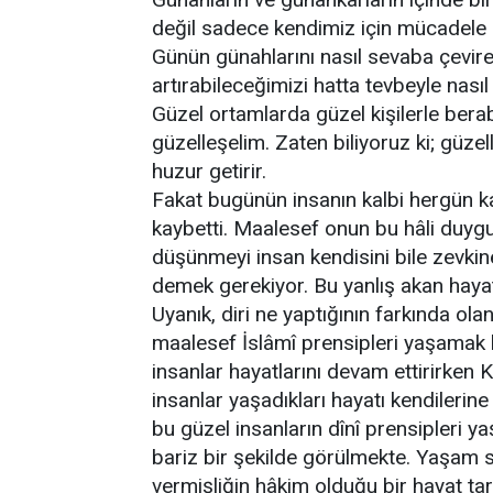
değil sadece kendimiz için mücadele e
Günün günahlarını nasıl sevaba çevire
artırabileceğimizi hatta tevbeyle nasıl
Güzel ortamlarda güzel kişilerle ber
güzelleşelim. Zaten biliyoruz ki; güzell
huzur getirir.
Fakat bugünün insanın kalbi hergün kara
kaybetti. Maalesef onun bu hâli duygusa
düşünmeyi insan kendisini bile zevki
demek gerekiyor. Bu yanlış akan hayat
Uyanık, diri ne yaptığının farkında olan
maalesef İslâmî prensipleri yaşamak h
insanlar hayatlarını devam ettirirken K
insanlar yaşadıkları hayatı kendilerine 
bu güzel insanların dînî prensipleri y
bariz bir şekilde görülmekte. Yaşam s
vermişliğin hâkim olduğu bir hayat tar