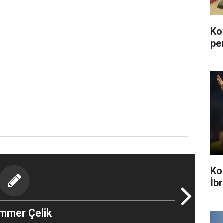
Ko
pe
Ko
İb
mmer Çelik