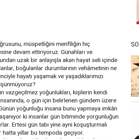
ğrusunu, müspetliğini menfîliğin hiç
SO
esine devam ettiriyoruz. Günahları ve
ndan uzak bir anlayışla akan hayat seli içinde
ılanlar, boğulanlar durumlarının vehâmetinin ne
linciyle hayatı yaşamak ve yaşadıklarımızı
düşünmüyoruz?
 vazgeçilmez yoğunlukları, kişilerin kendi
insanında, o gün için belirlenen gündem üzere
. Günün yoğunluğu insana bunu yapmaya imkân
yaşanıyor ki insanlar gün bitiminde yorgunluğun
rlar. Ertesi gün tabi yine ayni koşuşturmalı
 hatta yıllar bu tempoda geçiyor.