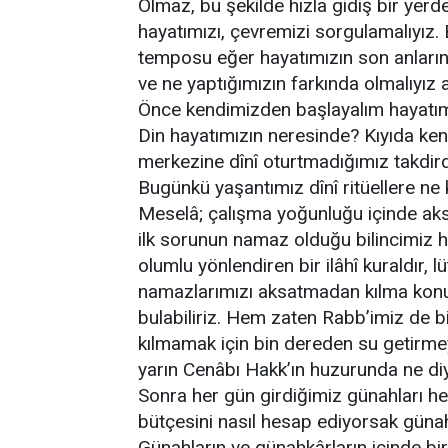
Olmaz, bu şekilde hızla gidiş bir yerd
hayatımızı, çevremizi sorgulamalıyız.
temposu eğer hayatımızın son anların
ve ne yaptığımızın farkında olmalıyız a
Önce kendimizden başlayalım hayatımı
Din hayatımızın neresinde? Kıyıda k
merkezine dînî oturtmadığımız takdir
Bugünkü yaşantımız dînî ritüellere ne 
Meselâ; çalışma yoğunluğu içinde ak
ilk sorunun namaz olduğu bilincimiz h
olumlu yönlendiren bir ilâhî kuraldır, 
namazlarımızı aksatmadan kılma konu
bulabiliriz. Hem zaten Rabb’imiz de 
kılmamak için bin dereden su getirm
yarın Cenâbı Hakk’ın huzurunda ne d
Sonra her gün girdiğimiz günahları he
bütçesini nasıl hesap ediyorsak güna
Günahların ve günahkârların içinde bir