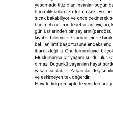
yaşamada titiz olan insanlar bugün b
haremlik selamlık oturma şekli yerine k
sıcak bakabiliyor ve önce çekinerek s
hanımefendilerin tesettür anlayışları, k
gün üstlerinden bir şeylerini(pardösü
kıyafet bilincini de zaman içinde bırak
bakılan lâtif başörtüsüne endekslend
ibaret değil ki. Onu tamamlayıcı birço
Müslüman’ca bir yaşam sürdürülür. Öy
olmaz. Bugünkü yaşanılan hayat şartl
yaşantısı olabilir. Yaşantılar değişebi
ve eskimeyen tek değerdir.
Hayatı dînî prensiplerle yeniden sor