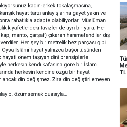
akıyorsunuz kadın-erkek tokalaşmasına,
arışık hayat tarzı anlayışlarına gayet yakın ve
onra rahatlıkla adapte olabiliyorlar. Müslüman
ılık kıyafetlerdeki tavizler de ayrı bir yara. Her
, kap, manto, çarşaf) çıkaran hanımefendiler dış
ıverdiler. Her şey bir metrelik bez parçası gibi
i. Oysa İslâmî hayat yalnızca başörtüsünden
k hayati önem taşıyan dînî prensiplerle
Tü
le herkesin kendi kafasına göre bir İslam
Me
arında herkesin kendine özgü bir hayat
TL'
lir ancak din değişmez. Zira din değiştirilemeyen
gulayıp, özümsemek duasıyla…