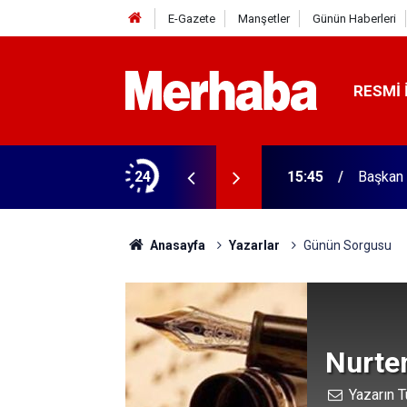
E-Gazete
Manşetler
Günün Haberleri
RESMI 
ğitim Kampüsü'ne ziyaret
24
15:45
Başkan 
Anasayfa
Yazarlar
Günün Sorgusu
Nurte
Yazarın T