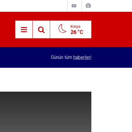
Konya
26 °C
15:38
Konyalı patron 70 bin TL maaşla personel arıyor!
Günün tüm
haberleri