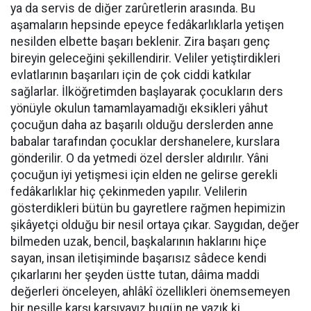
ya da servis de diğer zarûretlerin arasında. Bu
aşamaların hepsinde epeyce fedâkarlıklarla yetişen
nesilden elbette başarı beklenir. Zira başarı genç
bireyin geleceğini şekillendirir. Veliler yetiştirdikleri
evlatlarının başarıları için de çok ciddi katkılar
sağlarlar. İlköğretimden başlayarak çocukların ders
yönüyle okulun tamamlayamadığı eksikleri yâhut
çocuğun daha az başarılı olduğu derslerden anne
babalar tarafından çocuklar dershanelere, kurslara
gönderilir. O da yetmedi özel dersler aldırılır. Yâni
çocuğun iyi yetişmesi için elden ne gelirse gerekli
fedâkarlıklar hiç çekinmeden yapılır. Velilerin
gösterdikleri bütün bu gayretlere rağmen hepimizin
şikâyetçi olduğu bir nesil ortaya çıkar. Saygıdan, değer
bilmeden uzak, bencil, başkalarının haklarını hiçe
sayan, insan iletişiminde başarısız sâdece kendi
çıkarlarını her şeyden üstte tutan, dâima maddi
değerleri önceleyen, ahlâkî özellikleri önemsemeyen
bir nesille karşı karşıyayız bugün ne yazık ki.