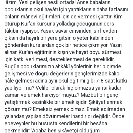
lâzım. Yeni gelişen nesil ortada! Anne babaların
çocuklarının okul hayâtı için yaptıklarının daha fazlasını
onların mânevi eğitimleri için de vermesi şarttır. Kim
oturup Kur’an kursuna yolladığı çocuğunun ders
tâkibini yapıyor. Yasak savar cinsinden, sırf evden
çıksın da hayırlı bir yere gitsin o yeter kabilinden
gönderilen kurslardan çok bir netice çıkmıyor. Yazın
alınan Kur’an eğitiminin kışın ve hayat boyu sürmesi
için katkı verilmesi, desteklenmesi de gereklidir.
Bugün çocuklarımızın ahkâkî yönlerinin her biçimde
gelişmesi ve doğru değerlerin gençlerimizde kalıcı
hâle gelmesi adına ayni okul eğitimi gibi 7-8 saat katkı
yapılıyor mu? Veliler olarak hiç olmazsa yarısı kadar
zaman ve emek harcıyor muyuz? Mazbut bir genç
yetiştirmek kesinlikle bir emek işidir. Şikâyetlenmek
çözüm mü? Emeksiz yemek olmaz. Emek edilmeden
yalandan yapılan dövünmeler inandırıcı değildir. Önce
ebeveynler bu hususta kendilerini bir hesâba
çekmelidir: ‘Acaba ben şikâyetçi olduğum