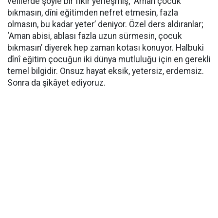
velilerde şöyle bir fikir yerleşmiş; ‘Aman çocuk
bıkmasın, dîni eğitimden nefret etmesin, fazla
olmasın, bu kadar yeter’ deniyor. Özel ders aldıranlar;
‘Aman abisi, ablası fazla uzun sürmesin, çocuk
bıkmasın’ diyerek hep zaman kotası konuyor. Halbuki
dînî eğitim çocuğun iki dünya mutluluğu için en gerekli
temel bilgidir. Onsuz hayat eksik, yetersiz, erdemsiz.
Sonra da şikâyet ediyoruz.